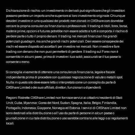
Dichiarazione di rischio: un investimento in derivati può significare che gli investitori
possono perdere un importo anche superiore al loro investimento originale. Chiunque
desideri investire in uno qualsiasi dei prodotti menzionati in OXShare.com dovrebbe
cercare la propria consulenza finanziaria o professionale. Il trading di titoli, forex, borsa,
materie prime, opzioni e futures potrebbe non essere adatto a tutti e comporta il rischio di
perdere parte o tutto il proprio denaro. Il trading nei mercati finanziari ha grandi
potenziali guadagni, ma anche grandi rischi potenziali. Devi essere consapevole dei
rischi ed essere disposto ad accettarli per investire nei mercati. Non investire e fare
trading con denaro che non puoi permetterti di perdere. Il trading sul Forex non è
consentito in alcuni paesi, prima di investire i tuoi soldi, assicurati se il tuo paese lo
consente o meno.
Si consiglia vivamente di ottenere una consulenza finanziaria, legale e fiscale
indipendente prima di procedere con qualsiasi negoziazione di valute o metalli spot.
Nulla in questo sito deve essere letto o interpretato come un consiglio da parte di
OXShare Limited o dei suoi affiliati, direttori, funzionari o dipendenti.
Regioni Ristrette: OXShare Limited non fornisce servizi ai cittadini/residenti di Stati
Uniti, Cuba, Myanmar, Corea del Nord, Sudan, Spagna, Italia, Belgio, Finlandia,
Portogallo, Indonesia, Giappone, Norvegia ed Estonia. I servizi di OXShare Limited non
sono destinati alla distribuzione o all'uso da parte di persone in alcun paese o
giurisdizione in cui tale distribuzione o uso sarebbe contrario alle leggi o ai regolamenti
locali.