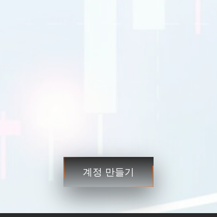
EURUSD
1.2184 1.2186
GBPUSD
1.4167 1.4169
USDJPY
109.35 109.38
USDCAD
1.2101 1.2103
거래
거래
계정 만들기
3단계