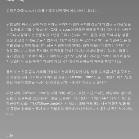
Saint Lucia).
고객은 OXShare 서비스를 사용하려면 18세 이상이어야 합니다.
위험 설명: 파생 상품에 대한 투자는 투자자가 원래 투자한 것보다 더 많은 금액을 잃을
수 있음을 의미할 수 있습니다. OXShare.com에 언급된 제품에 투자하고자 하는 사람은
누구나 재정적 또는 전문적인 조언을 구해야 합니다. 유가 증권, 외환, 주식 시장, 상품,
옵션 및 선물 거래는 모든 사람에게 적합하지 않을 수 있으며 귀하의 돈의 일부 또는 전
부를 잃을 위험이 있습니다. 금융 시장에서의 거래는 잠재적 보상이 크지만 잠재적 위
험도 큽니다. 시장에 투자하려면 위험을 인식하고 기꺼이 받아들여야 합니다. 잃을 여
유가 없는 돈으로 투자하고 거래하지 마십시오. 일부 국가에서는 Forex 거래가 허용되
지 않습니다. 돈을 투자하기 전에 해당 국가에서 허용하는지 여부를 확인하세요.
통화 또는 현물 금속 거래를 진행하기 전에 독립적인 재정, 법률 및 세금 자문을 구하는
것이 좋습니다. 이 사이트의 어떠한 내용도 OXShare Limited 또는 그 계열사, 이사, 임원
또는 직원의 조언을 구성하는 것으로 읽거나 해석되어서는 안 됩니다.
제한 지역: OXShare Limited는 미국, 쿠바, 미얀마, 북한, 수단, 스페인, 이탈리아, 벨기에,
핀란드, 포르투갈, 인도네시아, 일본, 노르웨이, 에스토니아 시민/거주자에게 서비스를
제공하지 않습니다. OXShare Limited의 서비스는 해당 배포 또는 사용이 현지 법률 또
는 규정에 위배되는 국가 또는 관할권의 개인에게 배포하거나 사용하기 위한 것이 아닙
니다.
또는