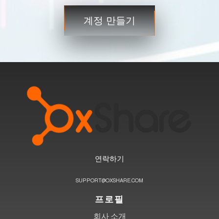
거래
계정 만들기
3단계
연락하기
SUPPORT@OXSHARE.COM
프로필
회사 소개