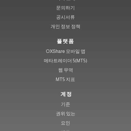
문의하기
공시서류
개인 정보 정책
플랫폼
OXShare 모바일 앱
메타트레이더 5(MT5)
웹 무역
MT5 지표
계정
기준
권위 있는
요인