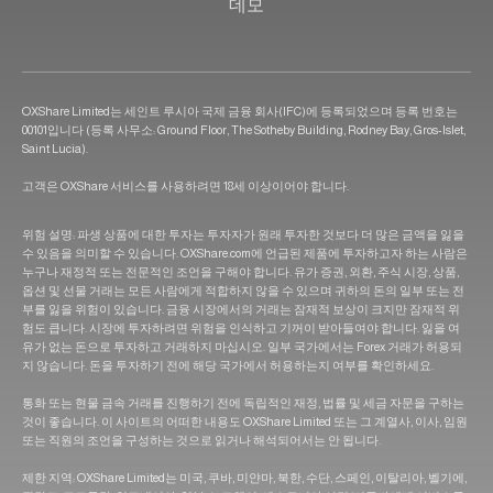
데모
OXShare Limited는 세인트 루시아 국제 금융 회사(IFC)에 등록되었으며 등록 번호는
00101입니다 (등록 사무소: Ground Floor, The Sotheby Building, Rodney Bay, Gros-Islet,
Saint Lucia).
고객은 OXShare 서비스를 사용하려면 18세 이상이어야 합니다.
위험 설명: 파생 상품에 대한 투자는 투자자가 원래 투자한 것보다 더 많은 금액을 잃을
수 있음을 의미할 수 있습니다. OXShare.com에 언급된 제품에 투자하고자 하는 사람은
누구나 재정적 또는 전문적인 조언을 구해야 합니다. 유가 증권, 외환, 주식 시장, 상품,
옵션 및 선물 거래는 모든 사람에게 적합하지 않을 수 있으며 귀하의 돈의 일부 또는 전
부를 잃을 위험이 있습니다. 금융 시장에서의 거래는 잠재적 보상이 크지만 잠재적 위
험도 큽니다. 시장에 투자하려면 위험을 인식하고 기꺼이 받아들여야 합니다. 잃을 여
유가 없는 돈으로 투자하고 거래하지 마십시오. 일부 국가에서는 Forex 거래가 허용되
지 않습니다. 돈을 투자하기 전에 해당 국가에서 허용하는지 여부를 확인하세요.
통화 또는 현물 금속 거래를 진행하기 전에 독립적인 재정, 법률 및 세금 자문을 구하는
것이 좋습니다. 이 사이트의 어떠한 내용도 OXShare Limited 또는 그 계열사, 이사, 임원
또는 직원의 조언을 구성하는 것으로 읽거나 해석되어서는 안 됩니다.
제한 지역: OXShare Limited는 미국, 쿠바, 미얀마, 북한, 수단, 스페인, 이탈리아, 벨기에,