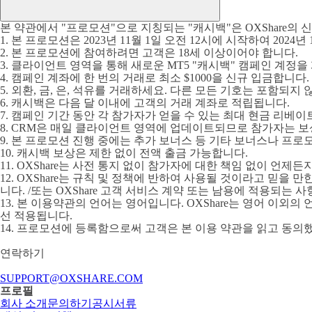
본 약관에서 "프로모션"으로 지칭되는 "캐시백"은 OXShare의
1. 본 프로모션은 2023년 11월 1일 오전 12시에 시작하여 2024년
2. 본 프로모션에 참여하려면 고객은 18세 이상이어야 합니다.
3. 클라이언트 영역을 통해 새로운 MT5 "캐시백" 캠페인 계정을
4. 캠페인 계좌에 한 번의 거래로 최소 $1000을 신규 입금합니다.
5. 외환, 금, 은, 석유를 거래하세요. 다른 모든 기호는 포함되지 
6. 캐시백은 다음 달 이내에 고객의 거래 계좌로 적립됩니다.
7. 캠페인 기간 동안 각 참가자가 얻을 수 있는 최대 현금 리베이트 
8. CRM은 매일 클라이언트 영역에 업데이트되므로 참가자는 보
9. 본 프로모션 진행 중에는 추가 보너스 등 기타 보너스나 프
10. 캐시백 보상은 제한 없이 전액 출금 가능합니다.
11. OXShare는 사전 통지 없이 참가자에 대한 책임 없이 언
12. OXShare는 규칙 및 정책에 반하여 사용될 것이라고 믿
니다. /또는 OXShare 고객 서비스 계약 또는 남용에 적용되는 사
13. 본 이용약관의 언어는 영어입니다. OXShare는 영어 이
선 적용됩니다.
14. 프로모션에 등록함으로써 고객은 본 이용 약관을 읽고 동의
연락하기
SUPPORT@OXSHARE.COM
프로필
회사 소개
문의하기
공시서류