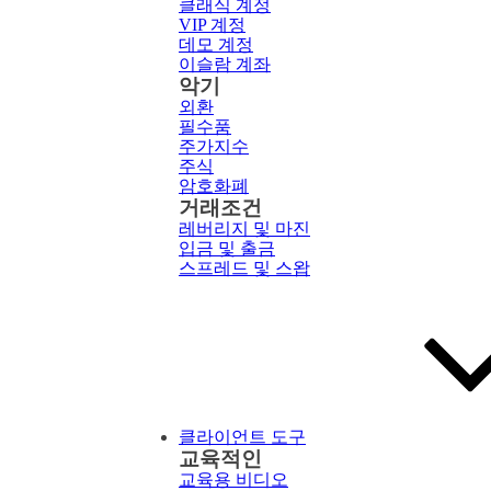
클래식 계정
VIP 계정
데모 계정
이슬람 계좌
악기
외환
필수품
주가지수
주식
암호화폐
거래조건
레버리지 및 마진
입금 및 출금
스프레드 및 스왑
클라이언트 도구
교육적인
교육용 비디오