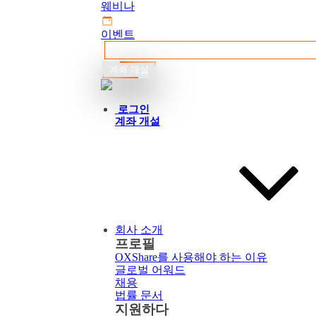
웨비나
이벤트
계좌 개설
한국어
로그인
계좌 개설
회사 소개
프로필
OXShare를 사용해야 하는 이유
글로벌 어워드
채용
법률 문서
지원하다