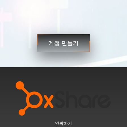
거래
거래
계정 만들기
3단계
연락하기