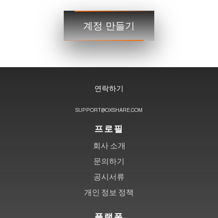
거래
계정 만들기
3단계
연락하기
SUPPORT@OXSHARE.COM
프로필
회사 소개
문의하기
공시서류
개인 정보 정책
플랫폼