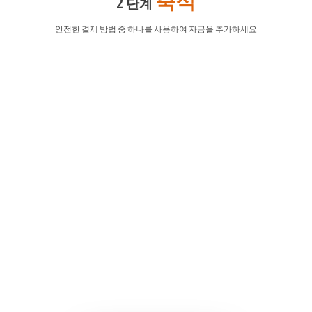
2 단계
안전한 결제 방법 중 하나를 사용하여 자금을 추가하세요
EURUSD
1.2184 1.2186
GBPUSD
1.4167 1.4169
USDJPY
109.35 109.38
USDCAD
1.2101 1.2103
거래