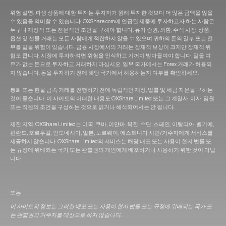
위험 설명: 파생 상품에 대한 투자는 투자자가 원래 투자한 것보다 더 많은 금액을 잃을
수 있음을 의미할 수 있습니다. OXShare.com에 언급된 제품에 투자하고자 하는 사람은
누구나 재정적 또는 전문적인 조언을 구해야 합니다. 유가 증권, 외환, 주식 시장, 상품,
옵션 및 선물 거래는 모든 사람에게 적합하지 않을 수 있으며 귀하의 돈의 일부 또는 전
부를 잃을 위험이 있습니다. 금융 시장에서의 거래는 잠재적 보상이 크지만 잠재적 위
험도 큽니다. 시장에 투자하려면 위험을 인식하고 기꺼이 받아들여야 합니다. 잃을 여
유가 없는 돈으로 투자하고 거래하지 마십시오. 일부 국가에서는 Forex 거래가 허용되
지 않습니다. 돈을 투자하기 전에 해당 국가에서 허용하는지 여부를 확인하세요.
통화 또는 현물 금속 거래를 진행하기 전에 독립적인 재정, 법률 및 세금 자문을 구하는
것이 좋습니다. 이 사이트의 어떠한 내용도 OXShare Limited 또는 그 계열사, 이사, 임원
또는 직원의 조언을 구성하는 것으로 읽거나 해석되어서는 안 됩니다.
제한 지역: OXShare Limited는 미국, 쿠바, 미얀마, 북한, 수단, 스페인, 이탈리아, 벨기에,
핀란드, 포르투갈, 인도네시아, 일본, 노르웨이, 에스토니아 시민/거주자에게 서비스를
제공하지 않습니다. OXShare Limited의 서비스는 해당 배포 또는 사용이 현지 법률 또
는 규정에 위배되는 국가 또는 관할권의 개인에게 배포하거나 사용하기 위한 것이 아닙
니다.
또는
이 사이트의 정보는 그러한 배포 또는 사용이 현지 법률 또는 규정에 위배되는 국가 또
는 관할권의 거주자를 대상으로 하지 않습니다.