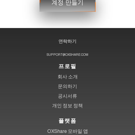
거래
계정 만들기
3단계
연락하기
SUPPORT@OXSHARE.COM
프로필
회사 소개
문의하기
공시서류
개인 정보 정책
플랫폼
OXShare 모바일 앱