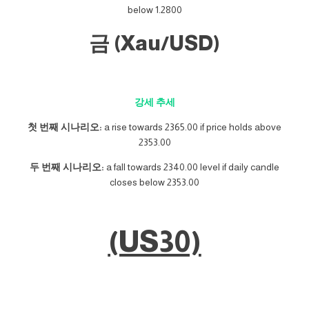
below 1.2800
금 (Xau/USD)
강세 추세
첫 번째 시나리오:
a rise towards 2365.00 if price holds above
2353.00
두 번째 시나리오:
a fall towards 2340.00 level if daily candle
closes below 2353.00
(US30)