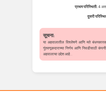
प्रथम परिस्थिती:
4 असल
दुसरी परिस्थि
सूचना:
या अहवालातील विश्लेषणे आणि मते बंधनकारक
गुंतवणूकदाराच्या निर्णय आणि निवडीसाठी कंपनी
अहवालाचा उद्देश आहे. .