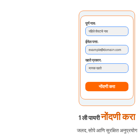
पूर्ण नाव:
पहिले शेवटचे नाव
ईमेल पत्ता:
example@domain.com
खाते प्रकार:
मानक खाते
नोंदणी करा
नोंदणी करा
1 ली पायरी
जलद, सोपे आणि सुरक्षित अनुप्रयोग