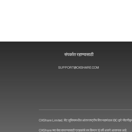
संपर्कात रहाण्यासाठी
SUPPORT@OXSHARE.COM
OXShare Limited, सेंट लुसियामधील आंतरराष्ट्रीय वित्त महामंडळ IBC द्वारे नोंदणीकृत
OXShare च्या सेवा वापरण्यासाठी ग्राहकांचे वय किमान 18 वर्षे असणे आवश्यक आहे.