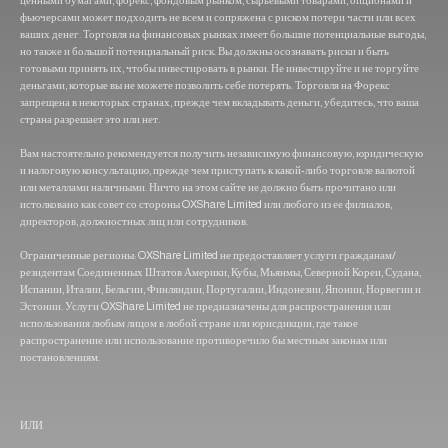
ценными бумагами, форекс, фондовым рынком, сырьевыми товарами, опционами и
фьючерсами может подходить не всем и сопряжена с риском потери части или всех
ваших денег. Торговля на финансовых рынках имеет большие потенциальные выгоды,
но также и большой потенциальный риск. Вы должны осознавать риски и быть
готовыми принять их, чтобы инвестировать в рынки. Не инвестируйте и не торгуйте
деньгами, которые вы не можете позволить себе потерять. Торговля на Форекс
запрещена в некоторых странах, прежде чем вкладывать деньги, убедитесь, что ваша
страна разрешает это или нет.
Вам настоятельно рекомендуется получить независимую финансовую, юридическую
и налоговую консультацию, прежде чем приступать к какой-либо торговле валютой
или металлами наличными. Ничто на этом сайте не должно быть прочитано или
истолковано как совет со стороны OXShare Limited или любого из ее филиалов,
директоров, должностных лиц или сотрудников.
Ограниченные регионы: OXShare Limited не предоставляет услуги гражданам/
резидентам Соединенных Штатов Америки, Кубы, Мьянмы, Северной Кореи, Судана,
Испании, Италии, Бельгии, Финляндии, Португалии, Индонезии, Японии, Норвегии и
Эстонии. Услуги OXShare Limited не предназначены для распространения или
использования любым лицом в любой стране или юрисдикции, где такое
распространение или использование противоречило бы местным законам или
постановлениям.
ИЛИ