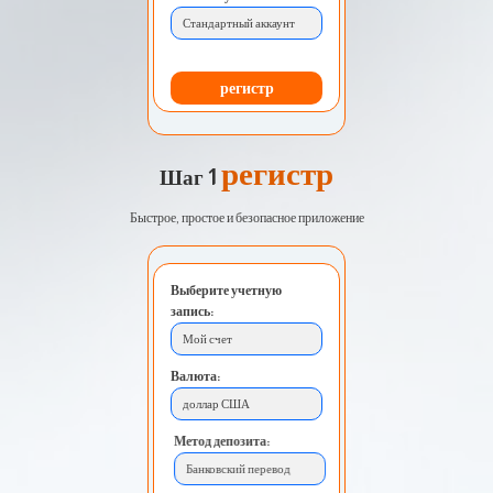
Стандартный аккаунт
регистр
регистр
Шаг 1
Быстрое, простое и безопасное приложение
Выберите учетную
запись:
Мой счет
Валюта:
доллар США
Метод депозита:
Банковский перевод