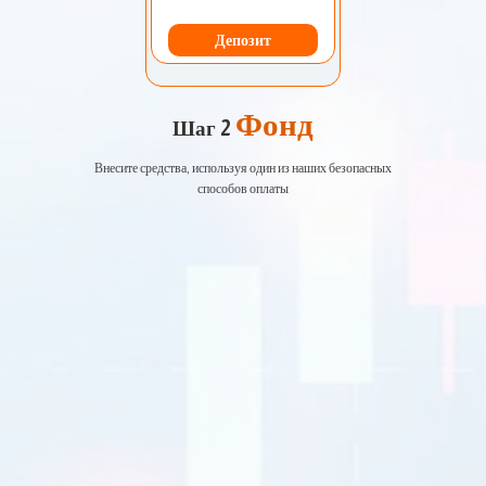
Депозит
Фонд
Шаг 2
Внесите средства, используя один из наших безопасных
способов оплаты
EURUSD
1.2184 1.2186
GBPUSD
1.4167 1.4169
USDJPY
109.35 109.38
USDCAD
1.2101 1.2103
Торговля