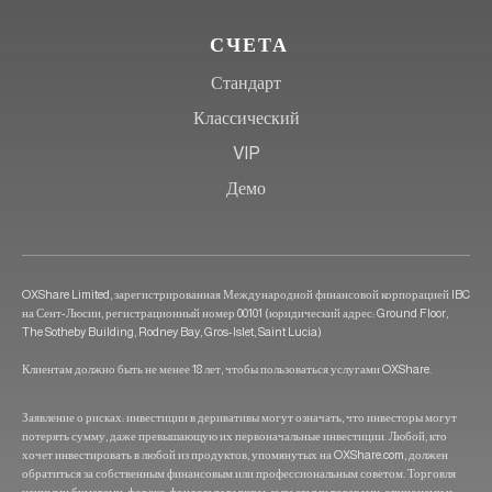
СЧЕТА
Стандарт
Классический
VIP
Демо
OXShare Limited, зарегистрированная Международной финансовой корпорацией IBC
на Сент-Люсии, регистрационный номер 00101 (юридический адрес: Ground Floor,
The Sotheby Building, Rodney Bay, Gros-Islet, Saint Lucia)
Клиентам должно быть не менее 18 лет, чтобы пользоваться услугами OXShare.
Заявление о рисках: инвестиции в деривативы могут означать, что инвесторы могут
потерять сумму, даже превышающую их первоначальные инвестиции. Любой, кто
хочет инвестировать в любой из продуктов, упомянутых на OXShare.com, должен
обратиться за собственным финансовым или профессиональным советом. Торговля