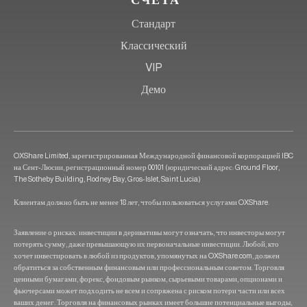
СЧЕТА
Стандарт
Классический
VIP
Демо
OXShare Limited, зарегистрированная Международной финансовой корпорацией IBC
на Сент-Люсии, регистрационный номер 00101 (юридический адрес: Ground Floor,
The Sotheby Building, Rodney Bay, Gros-Islet, Saint Lucia)
Клиентам должно быть не менее 18 лет, чтобы пользоваться услугами OXShare.
Заявление о рисках: инвестиции в деривативы могут означать, что инвесторы могут
потерять сумму, даже превышающую их первоначальные инвестиции. Любой, кто
хочет инвестировать в любой из продуктов, упомянутых на OXShare.com, должен
обратиться за собственным финансовым или профессиональным советом. Торговля
ценными бумагами, форекс, фондовым рынком, сырьевыми товарами, опционами и
фьючерсами может подходить не всем и сопряжена с риском потери части или всех
ваших денег. Торговля на финансовых рынках имеет большие потенциальные выгоды,