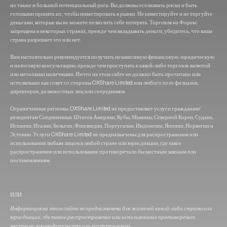
но также и большой потенциальный риск. Вы должны осознавать риски и быть
готовыми принять их, чтобы инвестировать в рынки. Не инвестируйте и не торгуйте
деньгами, которые вы не можете позволить себе потерять. Торговля на Форекс
запрещена в некоторых странах, прежде чем вкладывать деньги, убедитесь, что ваша
страна разрешает это или нет.
Вам настоятельно рекомендуется получить независимую финансовую, юридическую
и налоговую консультацию, прежде чем приступать к какой-либо торговле валютой
или металлами наличными. Ничто на этом сайте не должно быть прочитано или
истолковано как совет со стороны OXShare Limited или любого из ее филиалов,
директоров, должностных лиц или сотрудников.
Ограниченные регионы: OXShare Limited не предоставляет услуги гражданам/
резидентам Соединенных Штатов Америки, Кубы, Мьянмы, Северной Кореи, Судана,
Испании, Италии, Бельгии, Финляндии, Португалии, Индонезии, Японии, Норвегии и
Эстонии. Услуги OXShare Limited не предназначены для распространения или
использования любым лицом в любой стране или юрисдикции, где такое
распространение или использование противоречило бы местным законам или
постановлениям.
ИЛИ
Информация на этом сайте не предназначена для жителей какой-либо страны или
юрисдикции, где такое распространение или использование противоречит
местному законодательству или постановлению.