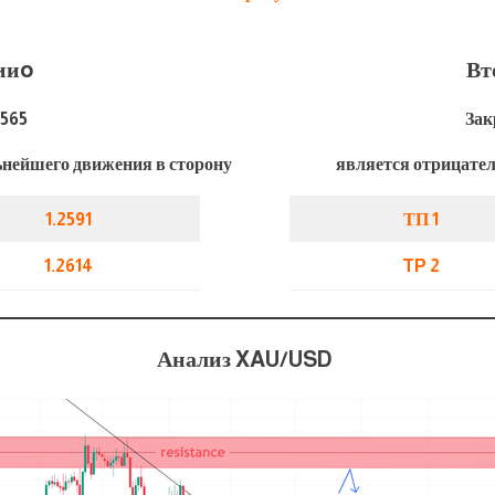
ии
o
Вт
2565
Зак
нейшего движения в сторону
является отрицате
1.2591
ТП 1
1.2614
TP 2
Анализ XAU/USD