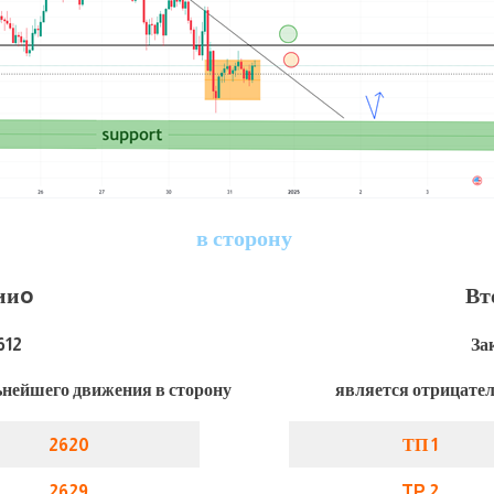
в сторону
ии
o
Вт
612
За
нейшего движения в сторону
является отрицате
2620
ТП 1
2629
TP 2