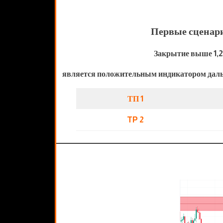
Первые сценар
Закрытие выше 1,
является положительным индикатором даль
ТП 1
TP 2