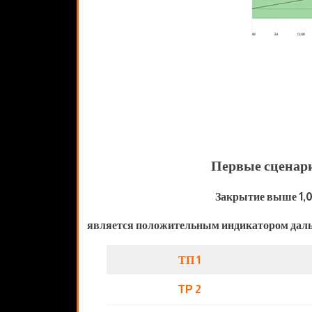
Первые сценар
Закрытие выше 1,
является положительным индикатором даль
ТП 1
TP 2