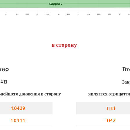
в сторону
ии
o
Вт
0413
Зак
нейшего движения в сторону
является отрицате
1.0429
ТП 1
1.0444
TP 2