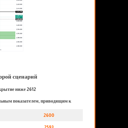
орой сценарий
крытие ниже 2612
льным показателем, приводящим к
2600
2593