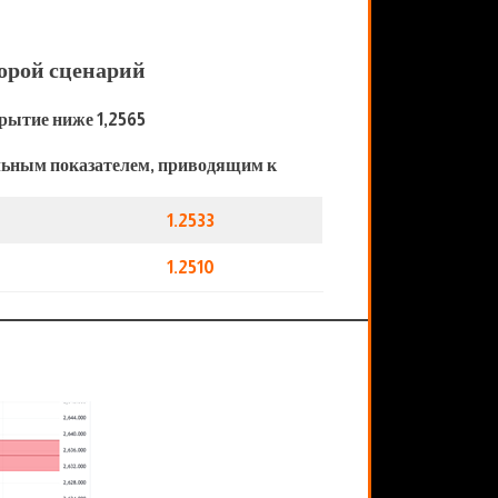
орой сценарий
рытие ниже 1,2565
льным показателем, приводящим к
1.2533
1.2510