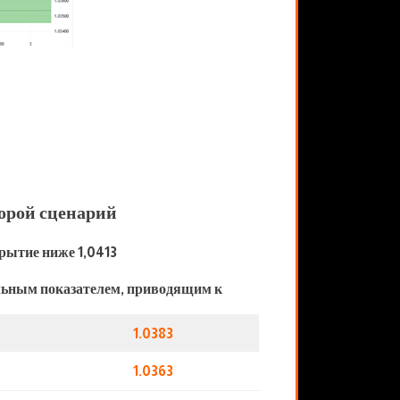
орой сценарий
рытие ниже 1,0413
льным показателем, приводящим к
1.0383
1.0363