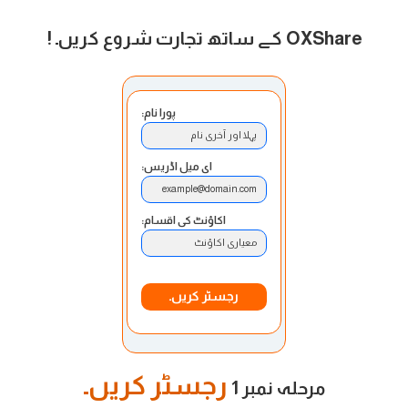
OXShare کے ساتھ تجارت شروع کریں۔
!
پورا نام:
پہلا اور آخری نام
ای میل اڈریس:
example@domain.com
اکاؤنٹ کی اقسام:
معیاری اکاؤنٹ
رجسٹر کریں۔
رجسٹر کریں۔
مرحلہ نمبر 1