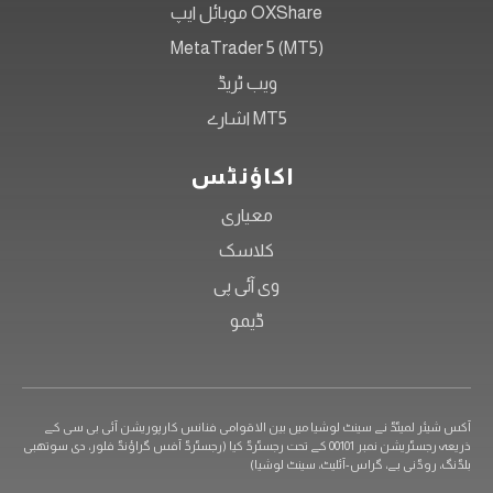
OXShare موبائل ایپ
MetaTrader 5 (MT5)
ویب ٹریڈ
MT5 اشارے
اکاؤنٹس
معیاری
کلاسک
وی آئی پی
ڈیمو
آکس شیئر لمیٹڈ نے سینٹ لوشیا میں بین الاقوامی فنانس کارپوریشن آئی بی سی کے
ذریعہ رجسٹریشن نمبر 00101 کے تحت رجسٹرڈ کیا (رجسٹرڈ آفس گراؤنڈ فلور، دی سوتھبی
بلڈنگ، روڈنی بے، گراس-آئلیٹ، سینٹ لوشیا)