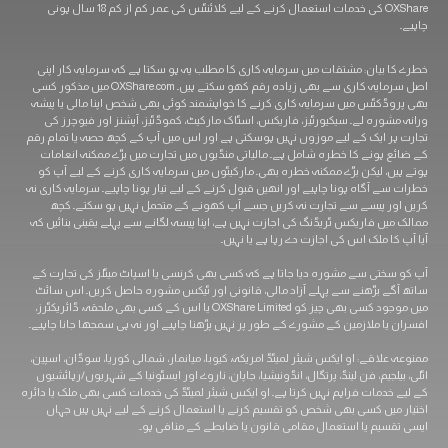
OXShare کی خدمات استعمال کرنے کے لیے کلائنٹس کی عمر کم از کم 18 سال ہونی
چاہیے۔
خطرے کا بیان: مشتقات میں سرمایہ کاری کا مطلب یہ ہو سکتا ہے کہ سرمایہ کار اپنی
اصل سرمایہ کاری سے بھی زیادہ رقم کھو سکتے ہیں۔ OXShare.com میں مذکور کسی
بھی پروڈکٹس میں سرمایہ کاری کرنے کا خواہشمند کوئی بھی شخص اپنا مالی یا پیشہ
ورانہ مشورہ لے۔ سیکیورٹیز، فاریکس، اسٹاک مارکیٹ، کموڈٹیز، آپشنز اور فیوچرز کی
تجارت ہر ایک کے لیے موزوں نہیں ہوسکتی ہے اور اس میں آپ کے کچھ حصہ یا تمام رقم
کے ضائع ہونے کا خطرہ شامل ہے۔ مالیاتی منڈیوں میں تجارت میں بڑے ممکنہ انعامات
ہوتے ہیں، لیکن بڑے ممکنہ خطرہ بھی۔ مارکیٹوں میں سرمایہ کاری کرنے کے لیے آپ کو
خطرات سے آگاہ ہونا چاہیے اور انھیں قبول کرنے کے لیے تیار ہونا چاہیے۔ سرمایہ کاری نہ
کریں اور پیسے سے تجارت نہ کریں جسے آپ کھونے کے متحمل نہیں ہو سکتے۔ کچھ
ممالک میں فاریکس ٹریڈنگ کی اجازت نہیں ہے، اپنا پیسہ لگانے سے پہلے یقینی بنائیں کہ
آیا آپ کا ملک اس کی اجازت دے رہا ہے یا نہیں۔
آپ کو سختی سے مشورہ دیا جاتا ہے کہ کسی بھی کرنسی یا اسپاٹ میٹلز کی تجارت کے
ساتھ آگے بڑھنے سے پہلے آزاد مالی، قانونی اور ٹیکس مشورہ حاصل کریں۔ اس سائٹ
میں موجود کسی بھی چیز کو OXShare Limited یا اس کے کسی بھی ملحقہ، ڈائریکٹرز،
افسران یا ملازمین کے مشورے کے طور پر نہیں پڑھنا چاہیے اور نہ ہی سمجھا جانا چاہیے۔
ممنوعہ علاقے: او ایکس شیئر لمیٹڈ امریکہ، کیوبا، ​​میانمار، شمالی کوریا، سوڈان، اسپین،
اٹلی، بیلجیم، فن لینڈ، پرتگال، انڈونیشیا، جاپان، ناروے اور ایسٹونیا کے شہریوں/رہائشیوں
کے لیے خدمات فراہم نہیں کرتا ہے۔ او ایکس شیئر لمیٹڈ کی خدمات کسی بھی ملک یا دائرہ
اختیار میں کسی بھی شخص کو تقسیم کرنے یا استعمال کرنے کے لیے نہیں ہیں جہاں
ایسی تقسیم یا استعمال مقامی قانون یا ضابطے کے منافی ہو۔.