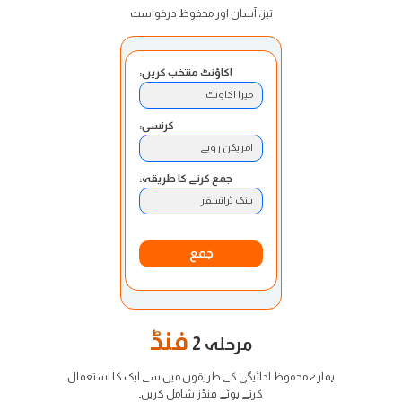
تیز، آسان اور محفوظ درخواست
اکاؤنٹ منتخب کریں:
میرا اکاونٹ
کرنسی:
امریکن روپے
جمع کرنے کا طریقہ:
بینک ٹرانسفر
جمع
فنڈ
مرحلہ 2
ہمارے محفوظ ادائیگی کے طریقوں میں سے ایک کا استعمال
کرتے ہوئے فنڈز شامل کریں۔