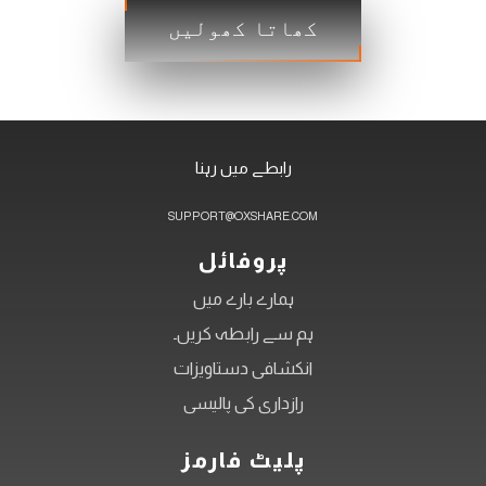
کھاتا کھولیں
رابطے میں رہنا
SUPPORT@OXSHARE.COM
پروفائل
ہمارے بارے میں
ہم سے رابطہ کریں۔
انکشافی دستاویزات
رازداری کی پالیسی
پلیٹ فارمز