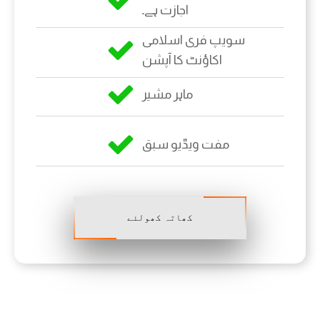
اجازت ہے۔
سویپ فری اسلامی
اکاؤنٹ کا آپشن
ماہر مشیر
مفت ویڈیو سبق
کھاتہ کھولئے