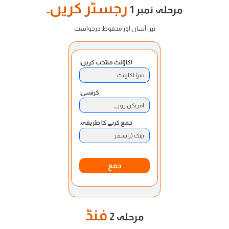
رجسٹر کریں۔
مرحلہ نمبر 1
تیز، آسان اور محفوظ درخواست
اکاؤنٹ منتخب کریں:
میرا اکاونٹ
کرنسی:
امریکن روپے
جمع کرنے کا طریقہ:
بینک ٹرانسفر
جمع
فنڈ
مرحلہ 2