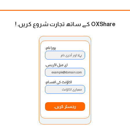
OXShare کے ساتھ تجارت شروع کریں۔
!
پورا نام:
پہلا اور آخری نام
ای میل اڈریس:
example@domain.com
اکاؤنٹ کی اقسام:
معیاری اکاؤنٹ
رجسٹر کریں۔