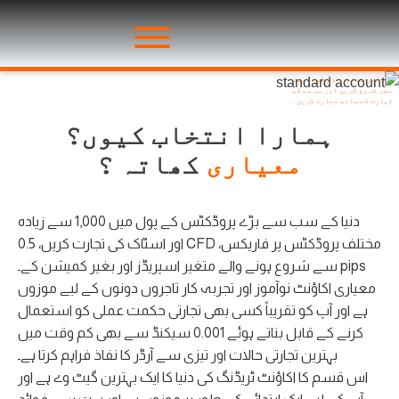
معیاری اکاؤنٹ
عالمی منڈیوں کے لیے اپنا
سفر شروع کریں اور سب سے کم
ڈپازٹ کے ساتھ تجارت کریں۔
ہمارا انتخاب کیوں؟
معیاری
کھاتہ ؟
دنیا کے سب سے بڑے پروڈکٹس کے پول میں 1,000 سے زیادہ
مختلف پروڈکٹس پر فاریکس، CFD اور اسٹاک کی تجارت کریں، 0.5
pips سے شروع ہونے والے متغیر اسپریڈز اور بغیر کمیشن کے۔
معیاری اکاؤنٹ نوآموز اور تجربہ کار تاجروں دونوں کے لیے موزوں
ہے اور آپ کو تقریباً کسی بھی تجارتی حکمت عملی کو استعمال
کرنے کے قابل بناتے ہوئے 0.001 سیکنڈ سے بھی کم وقت میں
بہترین تجارتی حالات اور تیزی سے آرڈر کا نفاذ فراہم کرتا ہے۔
اس قسم کا اکاؤنٹ ٹریڈنگ کی دنیا کا ایک بہترین گیٹ وے ہے اور