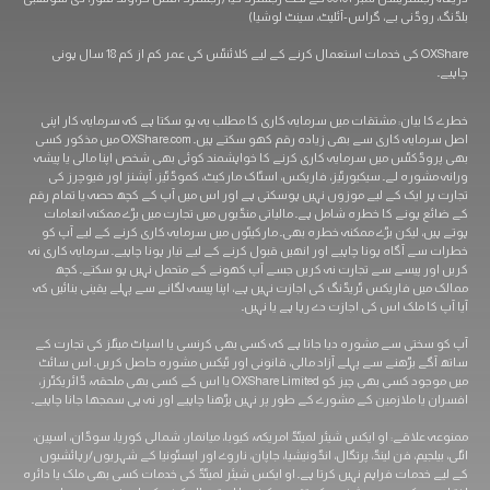
بلڈنگ، روڈنی بے، گراس-آئلیٹ، سینٹ لوشیا)
OXShare کی خدمات استعمال کرنے کے لیے کلائنٹس کی عمر کم از کم 18 سال ہونی
چاہیے۔
خطرے کا بیان: مشتقات میں سرمایہ کاری کا مطلب یہ ہو سکتا ہے کہ سرمایہ کار اپنی
اصل سرمایہ کاری سے بھی زیادہ رقم کھو سکتے ہیں۔ OXShare.com میں مذکور کسی
بھی پروڈکٹس میں سرمایہ کاری کرنے کا خواہشمند کوئی بھی شخص اپنا مالی یا پیشہ
ورانہ مشورہ لے۔ سیکیورٹیز، فاریکس، اسٹاک مارکیٹ، کموڈٹیز، آپشنز اور فیوچرز کی
تجارت ہر ایک کے لیے موزوں نہیں ہوسکتی ہے اور اس میں آپ کے کچھ حصہ یا تمام رقم
کے ضائع ہونے کا خطرہ شامل ہے۔ مالیاتی منڈیوں میں تجارت میں بڑے ممکنہ انعامات
ہوتے ہیں، لیکن بڑے ممکنہ خطرہ بھی۔ مارکیٹوں میں سرمایہ کاری کرنے کے لیے آپ کو
خطرات سے آگاہ ہونا چاہیے اور انھیں قبول کرنے کے لیے تیار ہونا چاہیے۔ سرمایہ کاری نہ
کریں اور پیسے سے تجارت نہ کریں جسے آپ کھونے کے متحمل نہیں ہو سکتے۔ کچھ
ممالک میں فاریکس ٹریڈنگ کی اجازت نہیں ہے، اپنا پیسہ لگانے سے پہلے یقینی بنائیں کہ
آیا آپ کا ملک اس کی اجازت دے رہا ہے یا نہیں۔
آپ کو سختی سے مشورہ دیا جاتا ہے کہ کسی بھی کرنسی یا اسپاٹ میٹلز کی تجارت کے
ساتھ آگے بڑھنے سے پہلے آزاد مالی، قانونی اور ٹیکس مشورہ حاصل کریں۔ اس سائٹ
میں موجود کسی بھی چیز کو OXShare Limited یا اس کے کسی بھی ملحقہ، ڈائریکٹرز،
افسران یا ملازمین کے مشورے کے طور پر نہیں پڑھنا چاہیے اور نہ ہی سمجھا جانا چاہیے۔
ممنوعہ علاقے: او ایکس شیئر لمیٹڈ امریکہ، کیوبا، ​​میانمار، شمالی کوریا، سوڈان، اسپین،
اٹلی، بیلجیم، فن لینڈ، پرتگال، انڈونیشیا، جاپان، ناروے اور ایسٹونیا کے شہریوں/رہائشیوں
کے لیے خدمات فراہم نہیں کرتا ہے۔ او ایکس شیئر لمیٹڈ کی خدمات کسی بھی ملک یا دائرہ