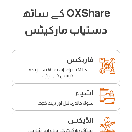
OXShare کے ساتھ
دستیاب مارکیٹس
فاریکس
MT5 پر براہ راست 60 سے زیادہ
کرنسی کے جوڑے
اشیاء
سونا، چاندی، تیل اور بہت کچھ
انڈیکس
اسٹاک مارکیٹ کے تمام اہم اشاریے۔