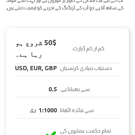
آپ کے لیے ایک ابتدائی کے طور پر موزوں ہے اور بہت سے فوائد
کے ساتھ آتا ہے جو آپ کے ٹریڈنگ کے تجربے کو اہمیت دیتے ہیں۔
50$ شروع ہو
کم از کم ڈپازٹ
رہا ہے۔
USD, EUR, GBP
دستیاب بنیادی کرنسیاں
0.5
سے پھیلتا ہے۔
1:1000 تک
سے فائدہ اٹھانا
تمام حکمت عملیوں کی