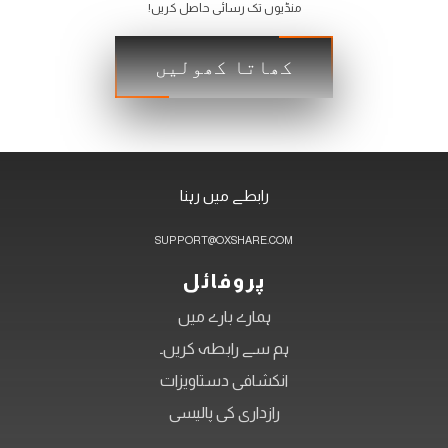
منڈیوں تک رسائی حاصل کریں!
کھاتا کھولیں
رابطے میں رہنا
SUPPORT@OXSHARE.COM
پروفائل
ہمارے بارے میں
ہم سے رابطہ کریں۔
انکشافی دستاویزات
رازداری کی پالیسی