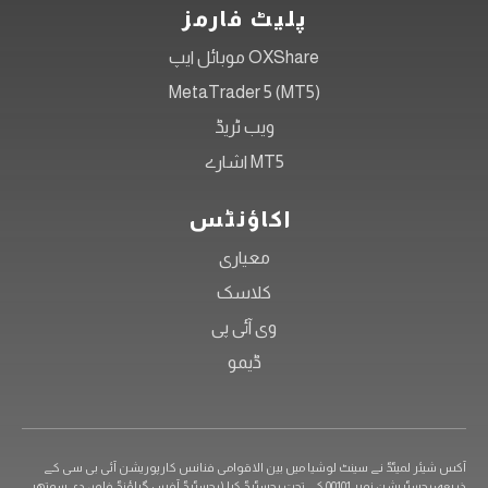
پلیٹ فارمز
OXShare موبائل ایپ
MetaTrader 5 (MT5)
ویب ٹریڈ
MT5 اشارے
اکاؤنٹس
معیاری
کلاسک
وی آئی پی
ڈیمو
آکس شیئر لمیٹڈ نے سینٹ لوشیا میں بین الاقوامی فنانس کارپوریشن آئی بی سی کے
ذریعہ رجسٹریشن نمبر 00101 کے تحت رجسٹرڈ کیا (رجسٹرڈ آفس گراؤنڈ فلور، دی سوتھبی