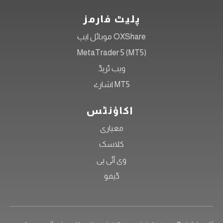
پلیٹ فارمز
OXShare موبائل ایپ
MetaTrader 5 (MT5)
ویب ٹریڈ
MT5 اشارے
اکاؤنٹس
معیاری
کلاسک
وی آئی پی
ڈیمو