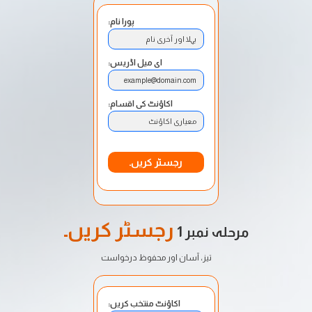
پورا نام:
پہلا اور آخری نام
ای میل اڈریس:
example@domain.com
اکاؤنٹ کی اقسام:
معیاری اکاؤنٹ
رجسٹر کریں۔
رجسٹر کریں۔
مرحلہ نمبر 1
تیز، آسان اور محفوظ درخواست
اکاؤنٹ منتخب کریں: