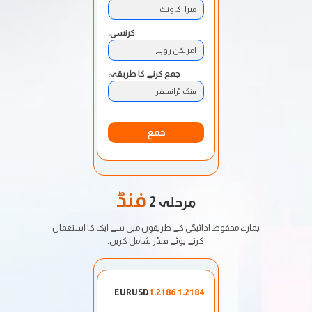
میرا اکاونٹ
کرنسی:
امریکن روپے
جمع کرنے کا طریقہ:
بینک ٹرانسفر
جمع
فنڈ
مرحلہ 2
ہمارے محفوظ ادائیگی کے طریقوں میں سے ایک کا استعمال
کرتے ہوئے فنڈز شامل کریں۔
EURUSD
1.2184 1.2186