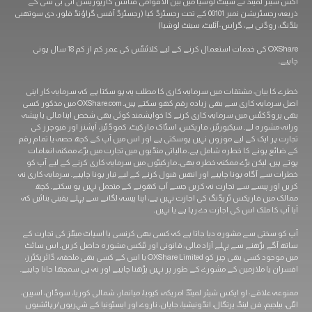
لمیٹڈ نے سینٹ لوشیا میں بین الاقوامی فنانس کارپوریشن آئی بی سی کے
ذریعہ رجسٹریشن نمبر 00101 کے تحت رجسٹرڈ کیا (رجسٹرڈ آفس گراؤنڈ فلور، دی سوتھبی
ڈنی بے، گراس-آئلیٹ، سینٹ لوشیا)
OXShare کی خدمات استعمال کرنے کے لیے کلائنٹس کی عمر کم از کم 18 سال ہونی
یان: مشتقات میں سرمایہ کاری کا مطلب یہ ہو سکتا ہے کہ سرمایہ کار اپنی
اصل سرمایہ کاری سے بھی زیادہ رقم کھو سکتے ہیں۔ OXShare.com میں مذکور کسی
کٹس میں سرمایہ کاری کرنے کا خواہشمند کوئی بھی شخص اپنا مالی یا پیشہ
رہ لے۔ سیکیورٹیز، فاریکس، اسٹاک مارکیٹ، کموڈٹیز، آپشنز اور فیوچرز کی
ایک کے لیے موزوں نہیں ہوسکتی ہے اور اس میں آپ کے کچھ حصہ یا تمام رقم
ونے کا خطرہ شامل ہے۔ مالیاتی منڈیوں میں تجارت میں بڑے ممکنہ انعامات
 لیکن بڑے ممکنہ خطرہ بھی۔ مارکیٹوں میں سرمایہ کاری کرنے کے لیے آپ کو
آگاہ ہونا چاہیے اور انھیں قبول کرنے کے لیے تیار ہونا چاہیے۔ سرمایہ کاری نہ
 پیسے سے تجارت نہ کریں جسے آپ کھونے کے متحمل نہیں ہو سکتے۔ کچھ
 فاریکس ٹریڈنگ کی اجازت نہیں ہے، اپنا پیسہ لگانے سے پہلے یقینی بنائیں کہ
 ملک اس کی اجازت دے رہا ہے یا نہیں۔
تی سے مشورہ دیا جاتا ہے کہ کسی بھی کرنسی یا اسپاٹ میٹلز کی تجارت کے
 بڑھنے سے پہلے آزاد مالی، قانونی اور ٹیکس مشورہ حاصل کریں۔ اس سائٹ
میں موجود کسی بھی چیز کو OXShare Limited یا اس کے کسی بھی ملحقہ، ڈائریکٹرز،
 ملازمین کے مشورے کے طور پر نہیں پڑھنا چاہیے اور نہ ہی سمجھا جانا چاہیے۔
اقے: او ایکس شیئر لمیٹڈ امریکہ، کیوبا، ​​میانمار، شمالی کوریا، سوڈان، اسپین،
یم، فن لینڈ، پرتگال، انڈونیشیا، جاپان، ناروے اور ایسٹونیا کے شہریوں/رہائشیوں