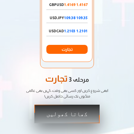
GBPUSD
1.4167 1.4169
USDJPY
109.35 109.38
USDCAD
1.2101 1.2103
تجارت
تجارت
مرحلہ 3
ابھی شروع کریں اور کسی بھی وقت، کہیں بھی عالمی
منڈیوں تک رسائی حاصل کریں!
کھاتا کھولیں