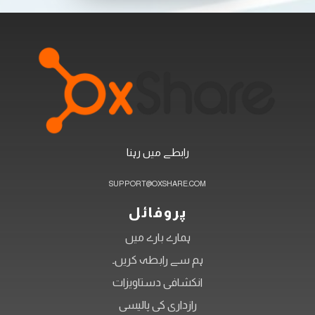
رابطے میں رہنا
SUPPORT@OXSHARE.COM
پروفائل
ہمارے بارے میں
ہم سے رابطہ کریں۔
انکشافی دستاویزات
رازداری کی پالیسی