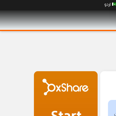
اردو
ن