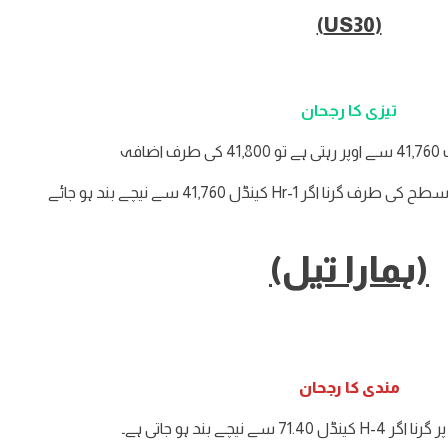
(US30)
تیزی کا رجحان
ف اضافہ
(ہمارا تیل)
مندی کا رجحان