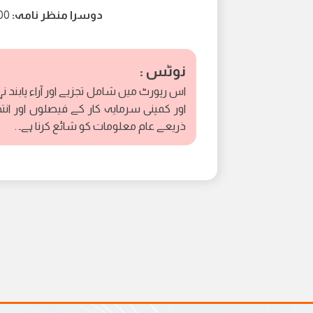
دوسرا منظر نامہ:
74.00 کی طرف اضاف
نوٹس :
اس رپورٹ میں شامل تجزیے اور آراء پابند ن
اور کمپنی سرمایہ کار کے فیصلوں اور انت
ذریعے عام معلومات کو شائع کرنا ہے۔ .