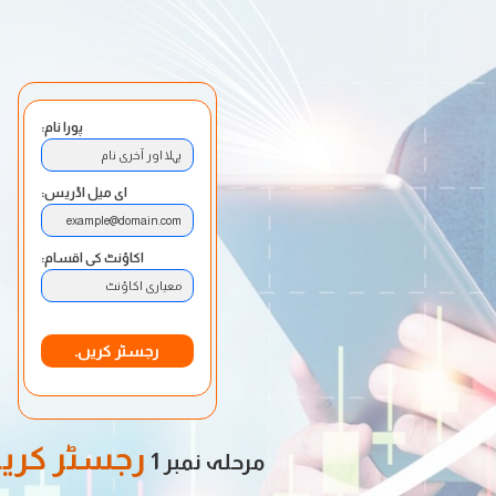
پورا نام:
پہلا اور آخری نام
ای میل اڈریس:
example@domain.com
اکاؤنٹ کی اقسام:
معیاری اکاؤنٹ
رجسٹر کریں۔
رجسٹر کریں
مرحلہ نمبر 1