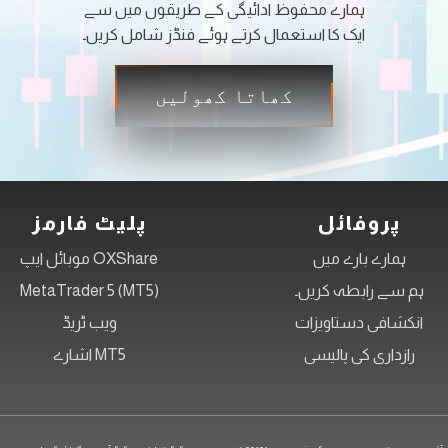
ہمارے محفوظ ادائیگی کے طریقوں میں سے
ابھی 
ایک کا استعمال کرتے ہوئے فنڈز شامل کریں۔
بھی 
کھاتا کھولیں
پروفائل
پلیٹ فارمز
ہمارے بارے میں
OXShare موبائل ایپ
ہم سے رابطہ کریں۔
MetaTrader 5 (MT5)
انکشافی دستاویزات
ویب ٹریڈ
رازداری کی پالیسی
MT5 اشارے