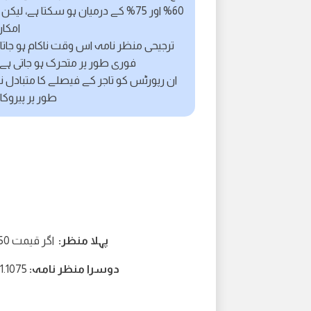
60% اور 75% کے درمیان ہو سکتا ہے،
امکان 60% اور 75% کے درمیان 
ترجیحی منظر نامہ اس وقت ناکام ہو جاتا
فوری طور پر متحرک ہو جاتی ہے 
ان رپورٹس کو تاجر کے فیصلے کا متبادل ن
طور پر پیروکا
پہلا منظر:
اگر قیمت 1.1150 سے اوپر رہتی ہے تو 1.1210 کی سطح کی طرف اضافہ
دوسرا منظر نامہ:
1.1075 کی طرف گرنا اگر 4-H کینڈل 1.1150 سے نیچے بند ہو جاتی ہے