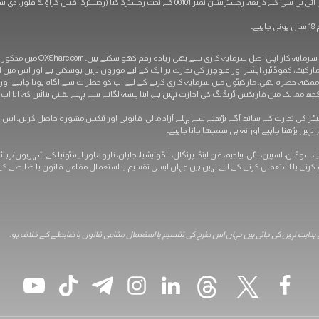
رڈ آفس گراؤنڈ فلور، دی سوتھبی بلڈنگ، روڈنی بے، گراس-آئلیٹ، سینٹ لوشیا)
خطرے کا بیان: مشتقات میں سرمای
 مارکیٹ، کموڈٹیز، آپشنز اور فیوچرز کی تجارت ہر ایک کے لیے موزوں نہیں ہوسکتی ہے اور اس می
 ممکنہ خطرہ بھی۔ مارکیٹوں میں سرمایہ کاری کرنے کے لیے آپ کو خطرات سے آگاہ ہونا چاہیے اور ان
مالک میں فاریکس ٹریڈنگ کی اجازت نہیں ہے، اپنا پیسہ لگانے سے پہلے یقینی بنائیں کہ آیا آپ کا
ہیں پڑھنا چاہیے اور نہ ہی سمجھا جانا چاہیے۔
یا، سوڈان، اسپین، اٹلی، بیلجیم، فن لینڈ، پرتگال، انڈونیشیا، جاپان، ناروے اور ایسٹونیا کے شہریوں/
نے یا استعمال کرنے کے لیے نہیں ہیں جہاں ایسی تقسیم یا استعمال مقامی قانون یا ضابطے کے 
 ہدایت نہیں کی جاتی ہیں جہاں اس طرح کی تقسیم یا استعمال مقامی قانون یا ضابطے کے خلاف ہو۔