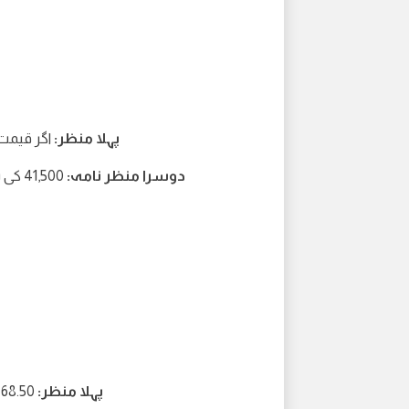
پہلا منظر:
اگر قیمت 41,760 سے اوپر رہتی ہے تو 41,800 کی طر
دوسرا منظر نامہ:
41,500 کی سطح کی طرف گرنا اگر 1-Hr کینڈل 41,760 سے نیچے بند ہو جائے
پہلا منظر:
68.50 پر گرنا اگر 4-H کینڈل 71.40 سے نیچے بند ہو جاتی ہے۔