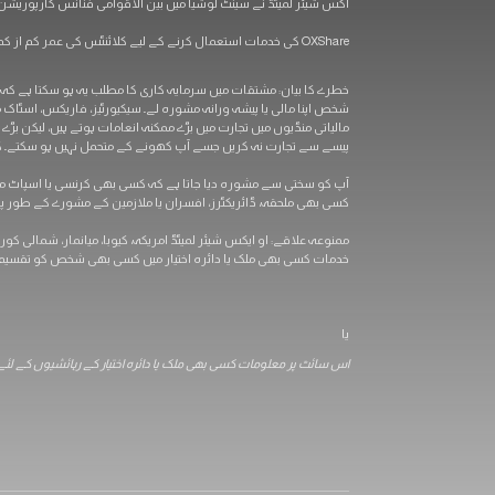
آکس شیئر لمیٹڈ نے سینٹ لوشیا میں بین الاقوامی فنانس کارپوریشن آئی بی سی کے ذریعہ رجسٹریشن نمبر 00101 کے تحت رجسٹرڈ کیا (رجسٹ
OXShare کی خدمات استعمال کرنے کے لیے کلائنٹس کی عمر کم از کم 18 سال ہونی چاہیے۔
شخص اپنا مالی یا پیشہ ورانہ مشورہ لے۔ سیکیورٹیز، فاریکس، اسٹاک
مالیاتی منڈیوں میں تجارت میں بڑے ممکنہ انعامات ہوتے ہیں، لیکن بڑے
پیسے سے تجارت نہ کریں جسے آپ کھونے کے متحمل نہیں ہو سکتے۔ کچھ م
کسی بھی ملحقہ، ڈائریکٹرز، افسران یا ملازمین کے مشورے کے طور پر ن
ممنوعہ علاقے: او ایکس شیئر لمیٹڈ امریکہ، کیوبا، ​​میانمار، شمالی کور
خدمات کسی بھی ملک یا دائرہ اختیار میں کسی بھی شخص کو تقسیم کر
یا
اس سائٹ پر معلومات کسی بھی ملک یا دائرہ اختیار کے رہائشیوں کے لئے