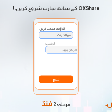
OXShare کے ساتھ تجارت شروع کریں۔
!
اکاؤنٹ منتخب کریں:
میرا اکاونٹ
کرنسی:
امریکن روپے
جمع کرنے کا طریقہ:
بینک ٹرانسفر
جمع
۔
فنڈ
مرحلہ 2