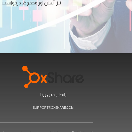
تیز، آسان اور محفوظ درخواست
رابطے میں رہنا
SUPPORT@OXSHARE.COM