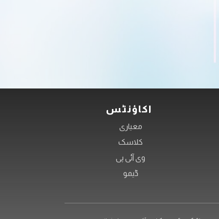
شروع کریں اور کسی بھی وقت، کہیں
عالمی منڈیوں تک رسائی حاصل کریں!
اکاؤنٹس
معیاری
کلاسک
وی آئی پی
ڈیمو