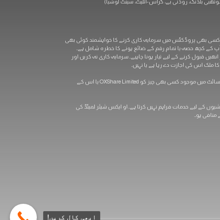
ہ کاری کا مطلب یہ ہو سکتا ہے کہ سرمایہ کار اپنی اصل سرمایہ کاری سے بھی زیادہ رقم کھو سکتے ہیں۔ OXShare.com میں مذکور کسی بھی پروڈکٹس میں سرمایہ کاری کرنے کا خواہشمند کوئی بھی
ں آپ کے کچھ حصہ یا تمام رقم کے ضائع ہونے کا خطرہ شامل ہے۔
ھیں قبول کرنے کے لیے تیار ہونا چاہیے۔ سرمایہ کاری نہ کریں اور
 ملک اس کی اجازت دے رہا ہے یا نہیں۔
آپ کو سختی سے مشورہ دیا جاتا ہے کہ کسی بھی کرنسی یا اسپاٹ میٹلز کی تجارت کے ساتھ آگے بڑھنے سے پہلے آزاد مالی، قانونی اور ٹیکس مشورہ حاصل کریں۔ اس سائٹ میں موجود کسی بھی چیز کو OXShare Limited یا اس کے
رہائشیوں کے لیے خدمات فراہم نہیں کرتا ہے۔ او ایکس شیئر لمیٹڈ کی
منافی ہو۔.
ابھی کال کریں!