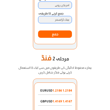
امریکن روپے
جمع کرنے کا طریقہ:
بینک ٹرانسفر
جمع
فنڈ
مرحلہ 2
ہمارے محفوظ ادائیگی کے طریقوں میں سے ایک کا استعمال
کرتے ہوئے فنڈز شامل کریں۔
EURUSD
1.2184 1.2186
GBPUSD
1.4167 1.4169