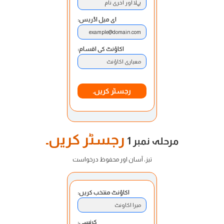
پہلا اور آخری نام
ای میل اڈریس:
example@domain.com
اکاؤنٹ کی اقسام:
معیاری اکاؤنٹ
رجسٹر کریں۔
رجسٹر کریں۔
مرحلہ نمبر 1
تیز، آسان اور محفوظ درخواست
اکاؤنٹ منتخب کریں:
میرا اکاونٹ
کرنسی: