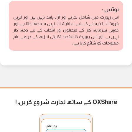
نوٹس :
اس رپورٹ میں شامل تجزیے اور آراء پابند نہیں ہیں اور انہیں
فروخت یا خریدنے کے لیے سفارشات نہیں سمجھا جاتا ہے، اور
کمپنی سرمایہ کار کے فیصلوں اور انتخاب کے لیے ذمہ دار
نہیں ہے، اور اس رپورٹ کا مقصد تکنیکی تجزیہ کے ذریعے عام
معلومات کو شائع کرنا ہے۔ .
OXShare کے ساتھ تجارت شروع کریں۔
!
پورا نام: