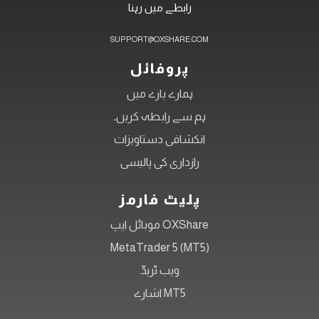
رابطے میں رہنا
SUPPORT@OXSHARE.COM
پروفائل
ہمارے بارے میں
ہم سے رابطہ کریں۔
انکشافی دستاویزات
رازداری کی پالیسی
پلیٹ فارمز
OXShare موبائل ایپ
MetaTrader 5 (MT5)
ویب ٹریڈ
MT5 اشارے