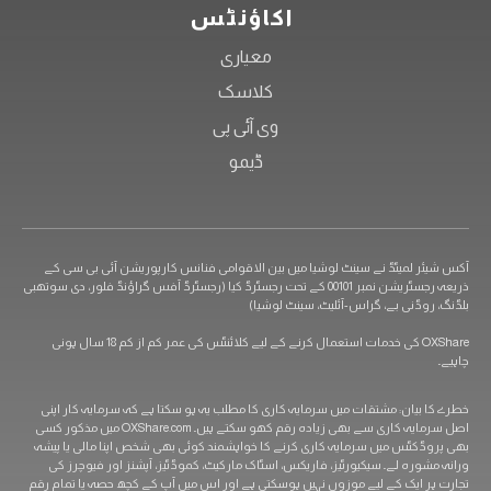
اکاؤنٹس
معیاری
کلاسک
وی آئی پی
ڈیمو
آکس شیئر لمیٹڈ نے سینٹ لوشیا میں بین الاقوامی فنانس کارپوریشن آئی بی سی کے
ذریعہ رجسٹریشن نمبر 00101 کے تحت رجسٹرڈ کیا (رجسٹرڈ آفس گراؤنڈ فلور، دی سوتھبی
بلڈنگ، روڈنی بے، گراس-آئلیٹ، سینٹ لوشیا)
OXShare کی خدمات استعمال کرنے کے لیے کلائنٹس کی عمر کم از کم 18 سال ہونی
چاہیے۔
خطرے کا بیان: مشتقات میں سرمایہ کاری کا مطلب یہ ہو سکتا ہے کہ سرمایہ کار اپنی
اصل سرمایہ کاری سے بھی زیادہ رقم کھو سکتے ہیں۔ OXShare.com میں مذکور کسی
بھی پروڈکٹس میں سرمایہ کاری کرنے کا خواہشمند کوئی بھی شخص اپنا مالی یا پیشہ
ورانہ مشورہ لے۔ سیکیورٹیز، فاریکس، اسٹاک مارکیٹ، کموڈٹیز، آپشنز اور فیوچرز کی
تجارت ہر ایک کے لیے موزوں نہیں ہوسکتی ہے اور اس میں آپ کے کچھ حصہ یا تمام رقم