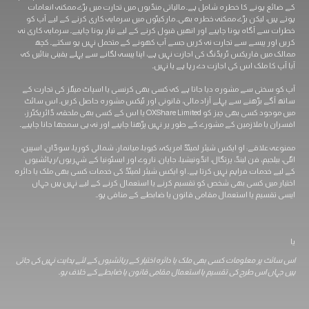
کے ضائع ہونے کا خطرہ شامل ہے۔ مالیاتی منڈیوں میں تجارت میں بڑے ممکنہ انعامات
ہوتے ہیں، لیکن بڑے ممکنہ خطرہ بھی۔ مارکیٹوں میں سرمایہ کاری کرنے کے لیے آپ کو
خطرات سے آگاہ ہونا چاہیے اور انھیں قبول کرنے کے لیے تیار ہونا چاہیے۔ سرمایہ کاری نہ
کریں اور پیسے سے تجارت نہ کریں جسے آپ کھونے کے متحمل نہیں ہو سکتے۔ کچھ
ممالک میں فاریکس ٹریڈنگ کی اجازت نہیں ہے، اپنا پیسہ لگانے سے پہلے یقینی بنائیں کہ
آیا آپ کا ملک اس کی اجازت دے رہا ہے یا نہیں۔
آپ کو سختی سے مشورہ دیا جاتا ہے کہ کسی بھی کرنسی یا اسپاٹ میٹلز کی تجارت کے
ساتھ آگے بڑھنے سے پہلے آزاد مالی، قانونی اور ٹیکس مشورہ حاصل کریں۔ اس سائٹ
میں موجود کسی بھی چیز کو OXShare Limited یا اس کے کسی بھی ملحقہ، ڈائریکٹرز،
افسران یا ملازمین کے مشورے کے طور پر نہیں پڑھنا چاہیے اور نہ ہی سمجھا جانا چاہیے۔
ممنوعہ علاقے: او ایکس شیئر لمیٹڈ امریکہ، کیوبا، ​​میانمار، شمالی کوریا، سوڈان، اسپین،
اٹلی، بیلجیم، فن لینڈ، پرتگال، انڈونیشیا، جاپان، ناروے اور ایسٹونیا کے شہریوں/رہائشیوں
کے لیے خدمات فراہم نہیں کرتا ہے۔ او ایکس شیئر لمیٹڈ کی خدمات کسی بھی ملک یا دائرہ
اختیار میں کسی بھی شخص کو تقسیم کرنے یا استعمال کرنے کے لیے نہیں ہیں جہاں
ایسی تقسیم یا استعمال مقامی قانون یا ضابطے کے منافی ہو۔.
یا
اس سائٹ پر معلومات کسی بھی ملک یا دائرہ اختیار کے رہائشیوں کے لئے ہدایت نہیں کی جاتی
ہیں جہاں اس طرح کی تقسیم یا استعمال مقامی قانون یا ضابطے کے خلاف ہو۔