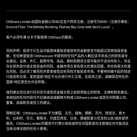
OXShare Limited 由国际金融公司IBC在圣卢西亚注册，注册号为00101（注册办事处：
Ground Floor, The Sotheby Building, Rodney Bay, Gros-Islet, Saint Lucia）。
客户必须年满 18 岁才能使用 OXShare 的服务。
风险声明：投资于衍生品可能意味着投资者损失的金额甚至可能超过其原始投资金
额。任何希望投资 OXShare.com 中提到的任何产品的人都应该寻求自己的财务或专
业建议。证券、外汇、股票市场、商品、期权和期货交易可能并不适合所有人，并且
存在损失部分或全部资金的风险。金融市场交易有很大的潜在回报，但也有很大的潜
在风险。您必须了解风险并愿意接受这些风险才能投资市场。不要用你输不起的钱进
行投资和交易。某些国家/地区不允许进行外汇交易，在投资之前，请确保您所在的
国家/地区是否允许这样做。
强烈建议您在进行任何货币或现货金属交易之前获得独立的财务、法律和税务建议。
本网站的任何内容均不应被阅读或解释为构成 OXShare Limited 或其任何附属公司、
董事、高级职员或员工的建议。
限制区域：OXShare Limited 不为美国、古巴、缅甸、朝鲜、苏丹、西班牙、意大
利、比利时、芬兰、葡萄牙、印度尼西亚、日本、挪威和爱沙尼亚的公民/居民提供
服务。OXShare Limited 的服务不打算分发给或供任何国家或司法管辖区内可能违反
当地法律法规的任何人使用。.