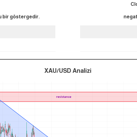
Cl
u bir göstergedir.
negat
XAU/USD Analizi