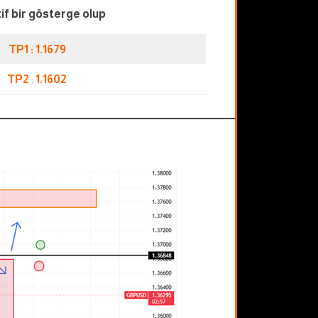
if bir gösterge olup
TP1 : 1.1679
TP2
:
1.1602