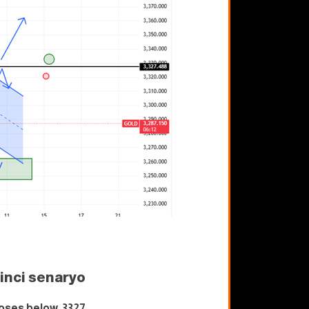
kinci senaryo
oses below 3327