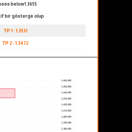
oses below1.3655
if bir gösterge olup
TP 1 : 1.3531
TP 2 : 1.3472