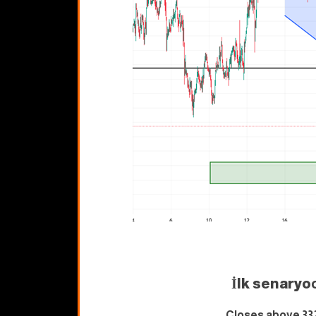
İlk senaryo
Closes above 33