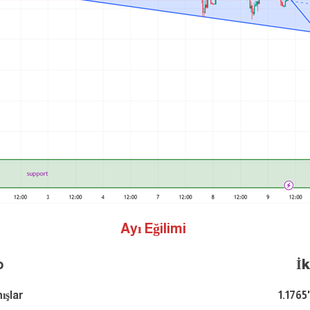
Ayı Eğilimi
o
İ
ışlar
1.1765