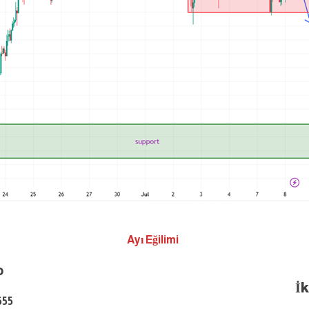
Ayı Eğilimi
o
İ
655