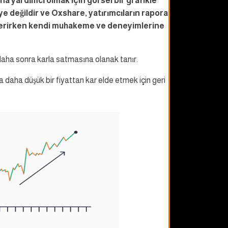
sına yardımcı olmak için görsel bir grafikle
siye değildir ve Oxshare, yatırımcıların rapora
rı verirken kendi muhakeme ve deneyimlerine
n daha sonra karla satmasına olanak tanır.
ra daha düşük bir fiyattan kar elde etmek için geri