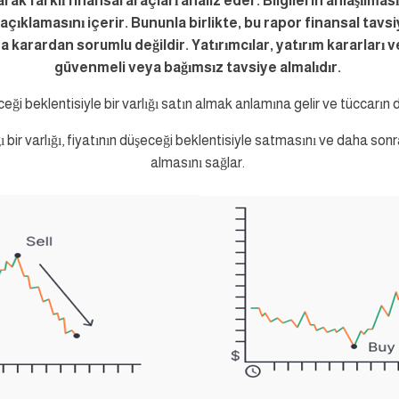
arak farklı finansal araçları analiz eder. Bilgilerin anlaşılma
ir açıklamasını içerir. Bununla birlikte, bu rapor finansal tav
ya karardan sorumlu değildir. Yatırımcılar, yatırım kararla
güvenmeli veya bağımsız tavsiye almalıdır.
ceği beklentisiyle bir varlığı satın almak anlamına gelir ve tüccarı
ı bir varlığı, fiyatının düşeceği beklentisiyle satmasını ve daha son
almasını sağlar.