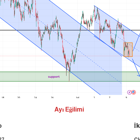
Ayı Eğilimi
o
İ
27
Cl