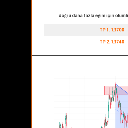
doğru daha fazla eğim için oluml
TP 1 : 1.3708
TP 2: 1.3748