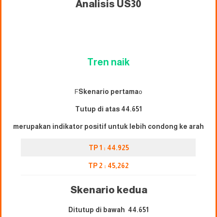
Analisis US30
Tren naik
F
Skenario pertama
o
Tutup di atas 44.651
merupakan indikator positif untuk lebih condong ke arah
TP 1 : 44.925
TP 2 : 4
5
,262
Skenario kedua
Ditutup di bawah 44.651