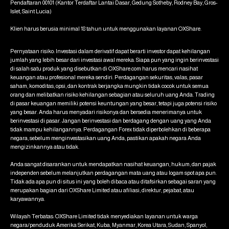
Pendaftaran 00101 (Kantor Terdaftar Lantai Dasar, Gedung Sotheby, Rodney Bay, Gros-
Islet, Saint Lucia)
Klien harus berusia minimal 18 tahun untuk menggunakan layanan OXShare.
Pernyataan risiko: Investasi dalam derivatif dapat berarti investor dapat kehilangan
jumlah yang lebih besar dari investasi awal mereka. Siapa pun yang ingin berinvestasi
di salah satu produk yang disebutkan di OXShare.com harus mencari nasihat
keuangan atau profesional mereka sendiri. Perdagangan sekuritas, valas, pasar
saham, komoditas, opsi, dan kontrak berjangka mungkin tidak cocok untuk semua
orang dan melibatkan risiko kehilangan sebagian atau seluruh uang Anda. Trading
di pasar keuangan memiliki potensi keuntungan yang besar, tetapi juga potensi risiko
yang besar. Anda harus menyadari risikonya dan bersedia menerimanya untuk
berinvestasi di pasar. Jangan berinvestasi dan berdagang dengan uang yang Anda
tidak mampu kehilangannya. Perdagangan Forex tidak diperbolehkan di beberapa
negara, sebelum menginvestasikan uang Anda, pastikan apakah negara Anda
mengizinkannya atau tidak.
Anda sangat disarankan untuk mendapatkan nasihat keuangan, hukum, dan pajak
independen sebelum melanjutkan perdagangan mata uang atau logam spot apa pun.
Tidak ada apa pun di situs ini yang boleh dibaca atau ditafsirkan sebagai saran yang
merupakan bagian dari OXShare Limited atau afiliasi, direktur, pejabat, atau
karyawannya.
Wilayah Terbatas: OXShare Limited tidak menyediakan layanan untuk warga
negara/penduduk Amerika Serikat, Kuba, Myanmar, Korea Utara, Sudan, Spanyol,