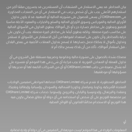
اطر: قد يعني الاستثمار في المشتقات أن المستثمرين قد يخسرون مبلغًا أكبر من
 الأصلي. يجب على أي شخص يرغب في الاستثمار في أي من المنتجات المذكورة
في OXShare.com أن يسعى للحصول على مشورته المالية أو المهنية. قد لا يكون تداول
لمالية والفوركس وسوق الأوراق المالية والسلع والخيارات والعقود الآجلة مناسبًا
نطوي على مخاطر خسارة جزء أو كل أموالك. ينطوي التداول في الأسواق المالية
 كبيرة محتملة ، ولكنه ينطوي أيضًا على مخاطر كبيرة محتملة. يجب أن تكون على
مخاطر وأن تكون على استعداد لقبولها من أجل الاستثمار في الأسواق. لا تستثمر
موال لا يمكنك تحمل خسارتها. لا يُسمح بتداول العملات الأجنبية في بعض البلدان
ثمار أموالك ، تأكد من أن بلدك يسمح بذلك أم لا.
دة بالحصول على مشورة مالية وقانونية وضريبية مستقلة قبل الشروع في أي
ملة أو المعادن الفورية. لا يجب قراءة أي شيء في هذا الموقع أو تفسيره على
أنه يشكل نصيحة من جانب OXShare Limited أو أي من الشركات التابعة لها أو مديريها أو
 أو موظفيها.
المناطق المحظورة: لا تقدم شركة OXShare Limited خدماتها لمواطني/مقيمين الولايات
أمريكية، وكوبا، وميانمار، وكوريا الشمالية، والسودان، وإسبانيا، وإيطاليا، وبلجيكا،
وفنلندا، والبرتغال، وإندونيسيا، واليابان، والنرويج، وإستونيا. خدمات شركة OXShare Limited
ة للتوزيع على أي شخص أو استخدامه في أي دولة أو نطاق قضائي يكون فيه
ع أو الاستخدام مخالفًا للقانون أو اللوائح المحلية.
 الواردة في هذا الموقع ليست موجهة إلى المقيمين في أي دولة أو ولاية قضائية