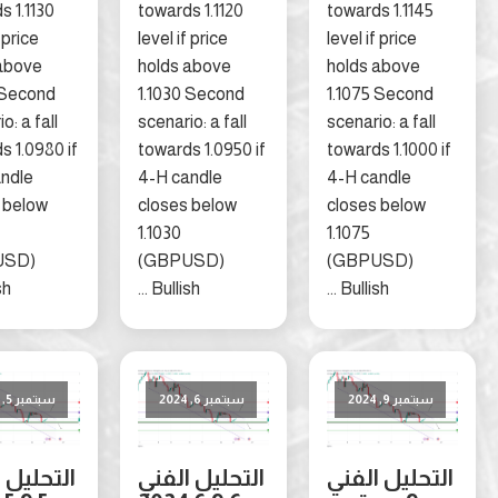
towards 1.1130
towards 1.1120
towards 1.114
level if price
level if price
level if price
holds above
holds above
holds above
1.1050 Second
1.1030 Second
1.1075 Secon
scenario: a fall
scenario: a fall
scenario: a fal
towards 1.0980 if
towards 1.0950 if
towards 1.100
4-H candle
4-H candle
4-H candle
closes below
closes below
closes below
1.1050
1.1030
1.1075
(GBPUSD)
(GBPUSD)
(GBPUSD)
Bullish ...
Bullish ...
Bullish ...
تمبر 9, 2024
سبتمبر 6, 2024
سبتمبر 5, 2024
حليل الفني
التحليل الفني
التحليل الفني