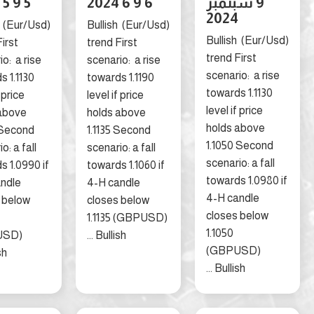
9 سبتمبر
6 9 6 2024
5 9 5 2024
2024
(Eur/Usd) Bullish
(Eur/Usd) Bullish
(Eur/Usd) Bullish
trend First
trend First
trend First
scenario: a rise
scenario: a rise
scenario: a ri
towards 1.1130
towards 1.1190
towards 1.113
level if price
level if price
level if price
holds above
holds above
holds above
1.1065 Second
1.1135 Second
1.1050 Secon
scenario: a fall
scenario: a fall
scenario: a fal
towards 1.0990 if
towards 1.1060 if
towards 1.098
4-H candle
4-H candle
4-H candle
closes below
closes below
closes below
1.1065
1.1135 (GBPUSD)
1.1050
(GBPUSD)
Bullish ...
(GBPUSD)
Bullish ...
Bullish ...