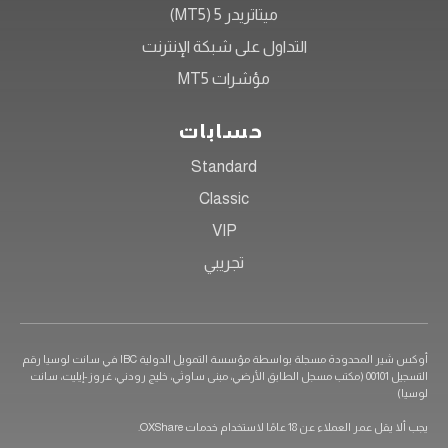
ميتاتريدر 5 (MT5)
التداول على شبكة الإنترنت
مؤشرات MT5
حسابات
Standard
Classic
VIP
تجريبي
أوكس شير المحدودة مسجلة بواسطة مؤسسة التمويل الدولية IBC في سانت لوسيا رقم
التسجيل 00101 (مكتب مسجل الطابق الأرضي، مبنى ساوثي، خليج رودني، غروز-إيليت، سانت
ملاء عن 18 عامًا لاستخدام خدمات OXShare.