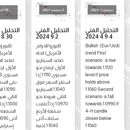
تمبر 3, 2024
2 سبتمبر 2024
30 أغسطس
2024
حليل الفني
التحليل الفني
التحليل الفني
30 8 2024
2 9 2024
4 9 4 20
(Eur/Usd) Bullish
(اليورو/الدولار
(اليورو/الدولار
trend First
الأمريكي) اتجاه
الأمريكي) اتجاه
scenario: a ri
صاعد السيناريو
صاعد السيناريو
towards 1.112
الأول: ارتفاع نحو
الأول: ارتفاع نحو
level if price
مستوى 1.1110 إذا
مستوى 1.1160 إذا
holds above
استقر السعر فوق
بقي السعر فوق
1.1060 Secon
1.1040 السيناريو
1.1090 السيناريو
scenario: a fal
الثاني: هبوط نحو
الثاني: هبوط نحو
towards 1.099
1.0970 إذا أغلقت
1.1000 إذا أغلقت
4-H candle
شمعة الأربع
الشمعة اليومية
closes below
ساعات أدنى
أدنى 1.1090 (جنيه
1.1060
1.1040 (جنيه
إسترليني/دولار