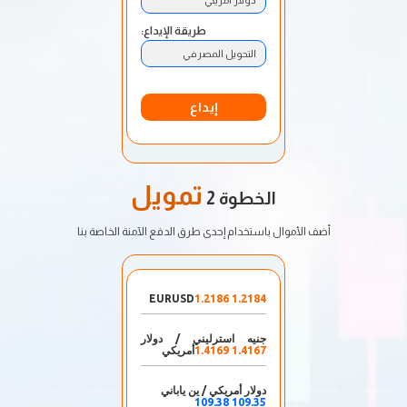
طريقة الإيداع:
التحويل المصرفي
إيداع
تمويل
الخطوة 2
أضف الأموال باستخدام إحدى طرق الدفع الآمنة الخاصة بنا
EURUSD
1.2184 1.2186
جنيه استرليني / دولار
1.4167 1.4169
أمريكي
دولار أمريكي / ين ياباني
109.35 109.38