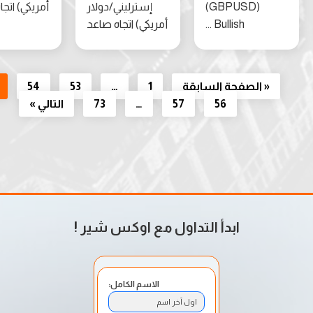
(GBPUSD)
إسترليني/دولار
أمريكي) اتجاه صاعد
Bullish ...
أمريكي) اتجاه صاعد
« الصفحة السابقة
1
…
53
54
55
56
57
…
73
التالي »
ابدأ التداول مع اوكس شير
!
الاسم الكامل:
اول آخر اسم