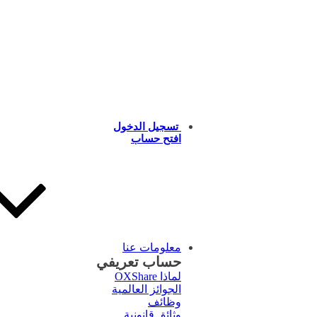
تسجيل الدخول
افتح حساب
معلومات عنا
حساب تعريفي
لماذا OXShare
الجوائز العالمية
وظائف
وثائق قانونية