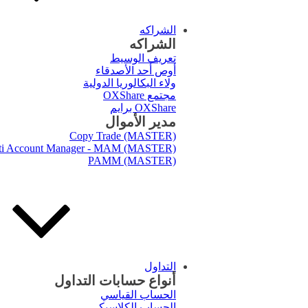
الشراكه
الشراكه
تعريف الوسيط
أوص أحد الأصدقاء
ولاء البكالوريا الدولية
مجتمع OXShare
OXShare برايم
مدير الأموال
Copy Trade (MASTER)
ti Account Manager - MAM (MASTER)
PAMM (MASTER)
التداول
أنواع حسابات التداول
الحساب القياسي
الحساب الكلاسيكي