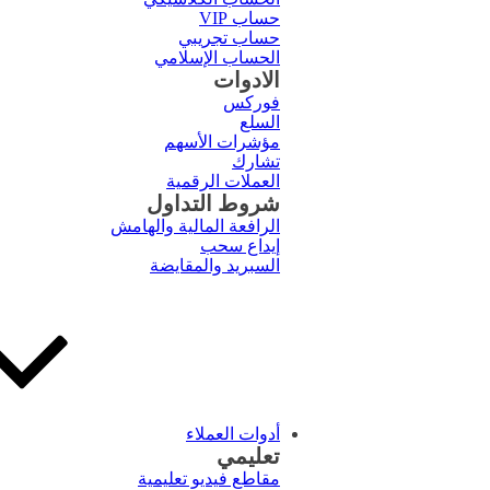
حساب VIP
حساب تجريبي
الحساب الإسلامي
الادوات
فوركس
السلع
مؤشرات الأسهم
تشارك
العملات الرقمية
شروط التداول
الرافعة المالية والهامش
إيداع سحب
السبريد والمقايضة
أدوات العملاء
تعليمي
مقاطع فيديو تعليمية