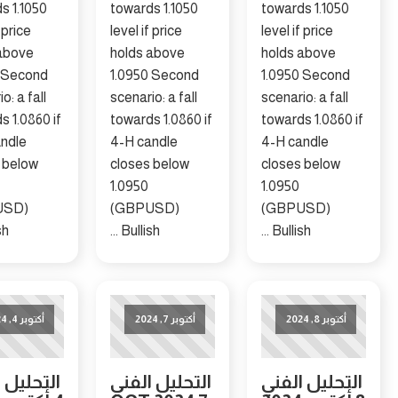
towards 1.1050
towards 1.1050
towards 1.105
level if price
level if price
level if price
holds above
holds above
holds above
1.0950 Second
1.0950 Second
1.0950 Seco
scenario: a fall
scenario: a fall
scenario: a fal
towards 1.0860 if
towards 1.0860 if
towards 1.086
4-H candle
4-H candle
4-H candle
closes below
closes below
closes below
1.0950
1.0950
1.0950
(GBPUSD)
(GBPUSD)
(GBPUSD)
Bullish ...
Bullish ...
Bullish ...
توبر 8, 2024
أكتوبر 7, 2024
أكتوبر 4, 2024
حليل الفني
التحليل الفني
التحليل الفني