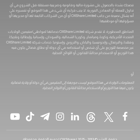
دة بالحصول على مشورة مالية وقانونية وضريبية مستقلة قبل الشروع في أي
ملة أو المعادن الفورية. لا يجب قراءة أي شيء في هذا الموقع أو تفسيره على
أنه يشكل نصيحة من جانب OXShare Limited أو أي من الشركات التابعة لها أو مديريها أو
 أو موظفيها.
المناطق المحظورة: لا تقدم شركة OXShare Limited خدماتها لمواطني/مقيمين الولايات
أمريكية، وكوبا، وميانمار، وكوريا الشمالية، والسودان، وإسبانيا، وإيطاليا، وبلجيكا،
وفنلندا، والبرتغال، وإندونيسيا، واليابان، والنرويج، وإستونيا. خدمات شركة OXShare Limited
ة للتوزيع على أي شخص أو استخدامه في أي دولة أو نطاق قضائي يكون فيه
ع أو الاستخدام مخالفًا للقانون أو اللوائح المحلية.
 الواردة في هذا الموقع ليست موجهة إلى المقيمين في أي دولة أو ولاية قضائية
هذا التوزيع أو الاستخدام مخالفًا للقانون أو اللوائح المحلية.
حقوق النشر © 2013 - 2025 | OXShare | جميع الحقوق محفوظة