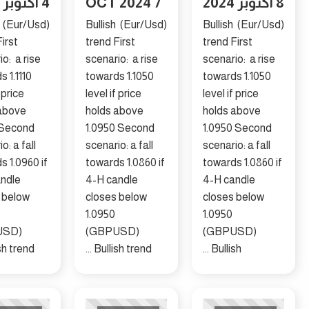
7 OCT 2024
4 أكتوبر 2024
(Eur/Usd) Bullish
(Eur/Usd) Bullish
(Eur/Usd) Bullish
trend First
trend First
trend First
scenario: a rise
scenario: a rise
scenario: a ri
towards 1.1110
towards 1.1050
towards 1.105
level if price
level if price
level if price
holds above
holds above
holds above
1.1030 Second
1.0950 Second
1.0950 Seco
scenario: a fall
scenario: a fall
scenario: a fal
towards 1.0960 if
towards 1.0860 if
towards 1.086
4-H candle
4-H candle
4-H candle
closes below
closes below
closes below
1.1030
1.0950
1.0950
(GBPUSD)
(GBPUSD)
(GBPUSD)
Bullish trend ...
Bullish trend ...
Bullish ...