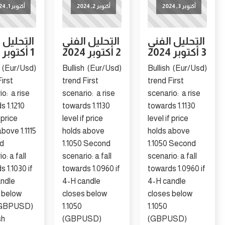
توبر 3, 2024
أكتوبر 2, 2024
أكتوبر 1, 2024
حليل الفني
التحليل الفني
التحليل الفني
2 أكتوبر 2024
1 أكتوبر 2024
(Eur/Usd) Bullish
(Eur/Usd) Bullish
(Eur/Usd) Bullish
trend First
trend First
trend First
scenario: a rise
scenario: a rise
scenario: a ri
towards 1.1210
towards 1.1130
towards 1.113
level if price
level if price
level if price
holds above 1.1115
holds above
holds above
Second
1.1050 Second
1.1050 Secon
scenario: a fall
scenario: a fall
scenario: a fal
towards 1.1030 if
towards 1.0960 if
towards 1.096
4-H candle
4-H candle
4-H candle
closes below
closes below
closes below
1.1115 (GBPUSD)
1.1050
1.1050
Bullish ...
(GBPUSD)
(GBPUSD)