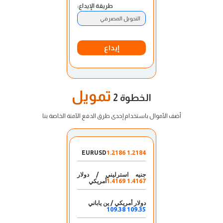
طريقة الإيداع:
التحويل المصرفي
إيداع
تمويل
الخطوة 2
أضف الأموال باستخدام إحدى طرق الدفع الآمنة الخاصة بنا
EURUSD
1.2184 1.2186
جنيه استرليني / دولار
1.4167 1.4169
أمريكي
دولار أمريكي / ين ياباني
109.35 109.38