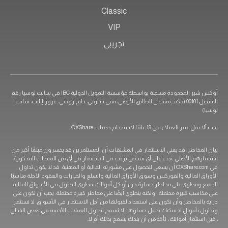
Classic
VIP
تجريبي
أوكس شير المحدودة مسجلة بواسطة مؤسسة التمويل الدولية IBC في سانت لوسيا رقم
التسجيل 00101 (مكتب مسجل الطابق الأرضي، مبنى ساوثي، خليج رودني، غروز-إيليت، سانت
ملاء عن 18 عامًا لاستخدام خدمات OXShare.
اطر: قد يعني الاستثمار في المشتقات أن المستثمرين قد يخسرون مبلغًا أكبر من
 الأصلي. يجب على أي شخص يرغب في الاستثمار في أي من المنتجات المذكورة
في OXShare.com أن يسعى للحصول على مشورته المالية أو المهنية. قد لا يكون تداول
لمالية والفوركس وسوق الأوراق المالية والسلع والخيارات والعقود الآجلة مناسبًا
نطوي على مخاطر خسارة جزء أو كل أموالك. ينطوي التداول في الأسواق المالية
 كبيرة محتملة ، ولكنه ينطوي أيضًا على مخاطر كبيرة محتملة. يجب أن تكون على
مخاطر وأن تكون على استعداد لقبولها من أجل الاستثمار في الأسواق. لا تستثمر
موال لا يمكنك تحمل خسارتها. لا يُسمح بتداول العملات الأجنبية في بعض البلدان
ثمار أموالك ، تأكد من أن بلدك يسمح بذلك أم لا.