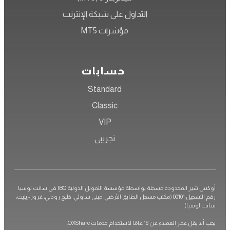
التداول على شبكة الإنترنت
مؤشرات MT5
حسابات
Standard
Classic
VIP
تجريبي
أوكس شير المحدودة مسجلة بواسطة مؤسسة التمويل الدولية IBC في سانت لوسيا
رقم التسجيل 00101 (مكتب مسجل الطابق الأرضي، مبنى ساوثي، خليج رودني، غروز-إيليت،
لوسيا)
 عمر العملاء عن 18 عامًا لاستخدام خدمات OXShare.