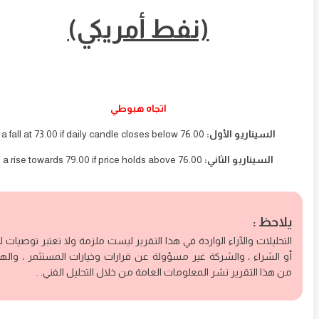
(نفط أمريكي)
اتجاه هبوطي
السيناريو الأول:
a fall at 73.00 if daily candle closes below 76.00
السيناريو الثاني:
a rise towards 79.00 if price holds above 76.00
احظ :
حليلات والآراء الواردة في هذا التقرير ليست ملزمة ولا تعتبر توصيات للبيع
الشراء ، والشركة غير مسؤولة عن قرارات وخيارات المستثمر ، والهدف
هذا التقرير نشر المعلومات العامة من خلال التحليل الفني. .