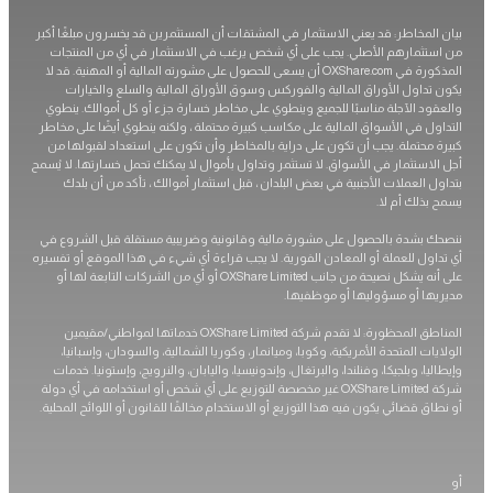
المخاطر: قد يعني الاستثمار في المشتقات أن المستثمرين قد يخسرون مبلغًا أكبر
تثمارهم الأصلي. يجب على أي شخص يرغب في الاستثمار في أي من المنتجات
المذكورة في OXShare.com أن يسعى للحصول على مشورته المالية أو المهنية. قد لا
تداول الأوراق المالية والفوركس وسوق الأوراق المالية والسلع والخيارات
ود الآجلة مناسبًا للجميع وينطوي على مخاطر خسارة جزء أو كل أموالك. ينطوي
ول في الأسواق المالية على مكاسب كبيرة محتملة ، ولكنه ينطوي أيضًا على مخاطر
 محتملة. يجب أن تكون على دراية بالمخاطر وأن تكون على استعداد لقبولها من
لاستثمار في الأسواق. لا تستثمر وتداول بأموال لا يمكنك تحمل خسارتها. لا يُسمح
 العملات الأجنبية في بعض البلدان ، قبل استثمار أموالك ، تأكد من أن بلدك
بذلك أم لا.
 بشدة بالحصول على مشورة مالية وقانونية وضريبية مستقلة قبل الشروع في
اول للعملة أو المعادن الفورية. لا يجب قراءة أي شيء في هذا الموقع أو تفسيره
على أنه يشكل نصيحة من جانب OXShare Limited أو أي من الشركات التابعة لها أو
ها أو مسؤوليها أو موظفيها.
المناطق المحظورة: لا تقدم شركة OXShare Limited خدماتها لمواطني/مقيمين
ات المتحدة الأمريكية، وكوبا، وميانمار، وكوريا الشمالية، والسودان، وإسبانيا،
يا، وبلجيكا، وفنلندا، والبرتغال، وإندونيسيا، واليابان، والنرويج، وإستونيا. خدمات
شركة OXShare Limited غير مخصصة للتوزيع على أي شخص أو استخدامه في أي دولة
ق قضائي يكون فيه هذا التوزيع أو الاستخدام مخالفًا للقانون أو اللوائح المحلية.