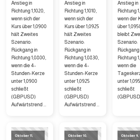
Anstieg in
Anstieg in
Anstieg in
Richtung 1,1020,
Richtung 1,1010,
Richtung 1
wenn sich der
wenn sich der
wenn der 
Kurs über 1,0900
Kurs über 1,0925
über 1,095
hält Zweites
hält Zweites
bleibt Zwe
Szenario:
Szenario:
Szenario:
Rückgang in
Rückgang in
Rückgang 
Richtung 1,0800,
Richtung 1,0830,
Richtung 1
wenn die 4-
wenn die 4-
wenn die
Stunden-Kerze
Stunden-Kerze
Tagesker
unter 1,0900
unter 1,0925
unter 1,09
schließt
schließt
schließt
(GBPUSD)
(GBPUSD)
(GBPUSD) 
Aufwärtstrend ...
Aufwärtstrend ...
Oktober 11,
Oktober 10,
Oktober 9,