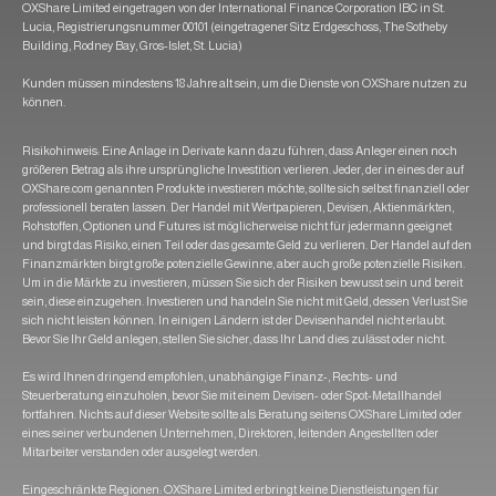
OXShare Limited eingetragen von der International Finance Corporation IBC in St.
Lucia, Registrierungsnummer 00101 (eingetragener Sitz Erdgeschoss, The Sotheby
Building, Rodney Bay, Gros-Islet, St. Lucia)
Kunden müssen mindestens 18 Jahre alt sein, um die Dienste von OXShare nutzen zu
können.
Risikohinweis: Eine Anlage in Derivate kann dazu führen, dass Anleger einen noch
größeren Betrag als ihre ursprüngliche Investition verlieren. Jeder, der in eines der auf
OXShare.com genannten Produkte investieren möchte, sollte sich selbst finanziell oder
professionell beraten lassen. Der Handel mit Wertpapieren, Devisen, Aktienmärkten,
Rohstoffen, Optionen und Futures ist möglicherweise nicht für jedermann geeignet
und birgt das Risiko, einen Teil oder das gesamte Geld zu verlieren. Der Handel auf den
Finanzmärkten birgt große potenzielle Gewinne, aber auch große potenzielle Risiken.
Um in die Märkte zu investieren, müssen Sie sich der Risiken bewusst sein und bereit
sein, diese einzugehen. Investieren und handeln Sie nicht mit Geld, dessen Verlust Sie
sich nicht leisten können. In einigen Ländern ist der Devisenhandel nicht erlaubt.
Bevor Sie Ihr Geld anlegen, stellen Sie sicher, dass Ihr Land dies zulässt oder nicht.
Es wird Ihnen dringend empfohlen, unabhängige Finanz-, Rechts- und
Steuerberatung einzuholen, bevor Sie mit einem Devisen- oder Spot-Metallhandel
fortfahren. Nichts auf dieser Website sollte als Beratung seitens OXShare Limited oder
eines seiner verbundenen Unternehmen, Direktoren, leitenden Angestellten oder
Mitarbeiter verstanden oder ausgelegt werden.
Eingeschränkte Regionen: OXShare Limited erbringt keine Dienstleistungen für