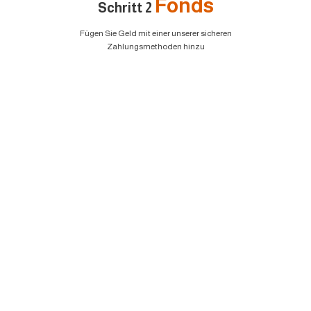
Fonds
Schritt 2
Fügen Sie Geld mit einer unserer sicheren
Zahlungsmethoden hinzu
EURUSD
1.2184 1.2186
GBPUSD
1.4167 1.4169
USDJPY
109.35 109.38
USDCAD
1.2101 1.2103
Handeln