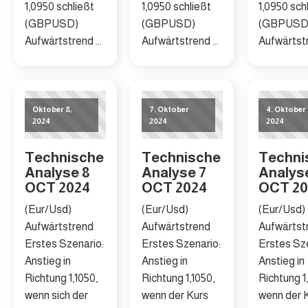
1,0950 schließt
1,0950 schließt
1,0950 sch
(GBPUSD)
(GBPUSD)
(GBPUSD
Aufwärtstrend ...
Aufwärtstrend ...
Aufwärtstr
Oktober 8,
7. Oktober
4. Oktober
2024
2024
2024
Technische
Technische
Techni
Analyse 8
Analyse 7
Analys
OCT 2024
OCT 2024
OCT 20
(Eur/Usd)
(Eur/Usd)
(Eur/Usd)
Aufwärtstrend
Aufwärtstrend
Aufwärtst
Erstes Szenario:
Erstes Szenario:
Erstes Sze
Anstieg in
Anstieg in
Anstieg in
Richtung 1,1050,
Richtung 1,1050,
Richtung 1,
wenn sich der
wenn der Kurs
wenn der 