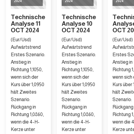
2024
2024
2024
Technische
Technische
Techni
Analyse 11
Analyse 10
Analys
OCT 2024
OCT 2024
OCT 20
(Eur/Usd)
(Eur/Usd)
(Eur/Usd)
Aufwärtstrend
Aufwärtstrend
Aufwärtst
Erstes Szenario:
Erstes Szenario:
Erstes Sze
Anstieg in
Anstieg in
Anstieg in
Richtung 1,1050,
Richtung 1,1050,
Richtung 1
wenn sich der
wenn sich der
wenn sich 
Kurs über 1,0950
Kurs über 1,0950
Kurs über 
hält Zweites
hält Zweites
hält Zweit
Szenario:
Szenario:
Szenario:
Rückgang in
Rückgang in
Rückgang 
Richtung 1,0860,
Richtung 1,0860,
Richtung 1
wenn die 4-H-
wenn die 4-H-
wenn die 
Kerze unter
Kerze unter
Kerze unt