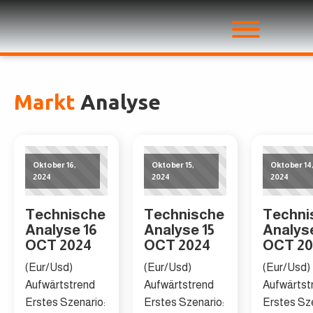
Markt
Analyse
Oktober 16,
Oktober 15,
Oktober 14
2024
2024
2024
Technische
Technische
Techni
Analyse 16
Analyse 15
Analys
OCT 2024
OCT 2024
OCT 20
(Eur/Usd)
(Eur/Usd)
(Eur/Usd)
Aufwärtstrend
Aufwärtstrend
Aufwärtst
Erstes Szenario:
Erstes Szenario:
Erstes Sze