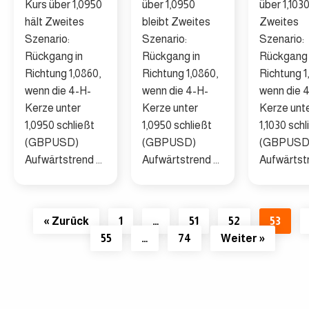
Kurs über 1,0950
über 1,0950
über 1,1030
hält Zweites
bleibt Zweites
Zweites
Szenario:
Szenario:
Szenario:
Rückgang in
Rückgang in
Rückgang 
Richtung 1,0860,
Richtung 1,0860,
Richtung 1
wenn die 4-H-
wenn die 4-H-
wenn die 
Kerze unter
Kerze unter
Kerze unt
1,0950 schließt
1,0950 schließt
1,1030 schl
(GBPUSD)
(GBPUSD)
(GBPUSD
Aufwärtstrend ...
Aufwärtstrend ...
Aufwärtstr
« Zurück
1
…
51
52
53
55
…
74
Weiter »