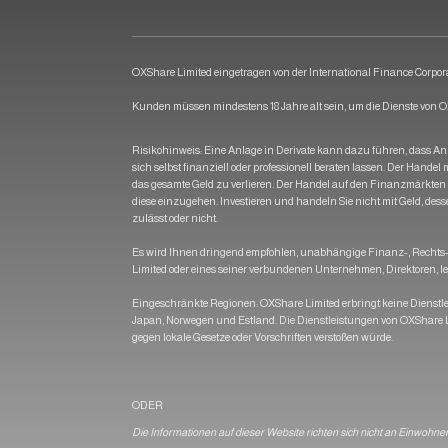
OXShare Limited eingetragen von der International Finance Corporat
Kunden müssen mindestens 18 Jahre alt sein, um die Dienste von
Risikohinweis: Eine Anlage in Derivate kann dazu führen, dass Anle
sich selbst finanziell oder professionell beraten lassen. Der Hande
das gesamte Geld zu verlieren. Der Handel auf den Finanzmärkten bi
diese einzugehen. Investieren und handeln Sie nicht mit Geld, dessen
zulässt oder nicht.
Es wird Ihnen dringend empfohlen, unabhängige Finanz-, Rechts- un
Limited oder eines seiner verbundenen Unternehmen, Direktoren, le
Eingeschränkte Regionen: OXShare Limited erbringt keine Dienstlei
Japan, Norwegen und Estland. Die Dienstleistungen von OXShare L
gegen lokale Gesetze oder Vorschriften verstoßen würde.
ODER
Die Informationen auf dieser Website richten sich nicht an Einwohn