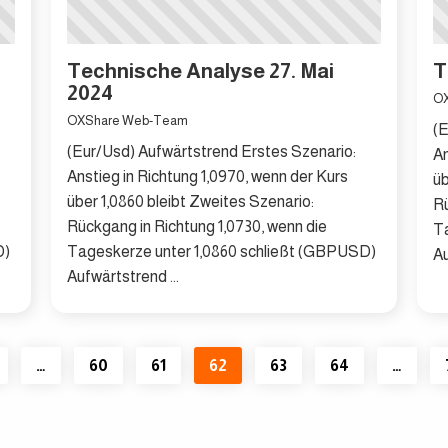
Technische Analyse 27. Mai
T
2024
O
OXShare Web-Team
(E
(Eur/Usd) Aufwärtstrend Erstes Szenario:
An
Anstieg in Richtung 1,0970, wenn der Kurs
üb
über 1,0860 bleibt Zweites Szenario:
Rü
Rückgang in Richtung 1,0730, wenn die
T
D)
Tageskerze unter 1,0860 schließt (GBPUSD)
Au
Aufwärtstrend ...
…
60
61
62
63
64
…