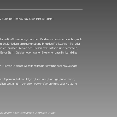
Building, Rodney Bay, Gros-Islet, St. Lucia)
s der auf OXShare.com genannten Produkte investieren möchte, sollte
nicht für jedermann geeignet und birgt das Risiko, einen Teil oder
eren, müssen Sie sich der Risiken bewusst sein und bereit sein,
evor Sie Ihr Geld anlegen, stellen Sie sicher, dass Ihr Land dies
 Nichts auf dieser Website sollte als Beratung seitens OXShare
 Spanien, Italien, Belgien, Finnland, Portugal, Indonesien,
iten bestimmt, in denen eine solche Verbreitung oder Nutzung
ale Gesetze oder Vorschriften verstoßen würde.