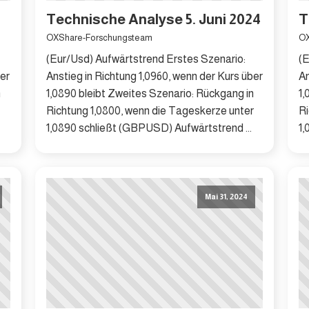
4
Technische Analyse 5. Juni 2024
T
OXShare-Forschungsteam
OX
(Eur/Usd) Aufwärtstrend Erstes Szenario:
(E
ber
Anstieg in Richtung 1,0960, wenn der Kurs über
An
n
1,0890 bleibt Zweites Szenario: Rückgang in
1,
Richtung 1,0800, wenn die Tageskerze unter
Ri
1,0890 schließt (GBPUSD) Aufwärtstrend ...
1,
Mai 31, 2024