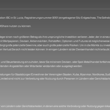
ion IBC in St. Lucia, Registrierungsnummer 00101 (eingetragener Sitz Erdgeschoss, The Sotheby 
 OXShare nutzen zu können.
ger einen noch größeren Betrag als ihre ursprüngliche Investition verlieren. Jeder, der in eine
l mit Wertpapieren, Devisen, Aktienmärkten, Rohstoffen, Optionen und Futures ist möglicherweise 
rgt große potenzielle Gewinne, aber auch große potenzielle Risiken. Um in die Märkte zu investi
 Verlust Sie sich nicht leisten können. In einigen Ländern ist der Devisenhandel nicht erlaubt. B
d Steuerberatung einzuholen, bevor Sie mit einem Devisen- oder Spot-Metallhandel fortfahren.
itenden Angestellten oder Mitarbeiter verstanden oder ausgelegt werden.
stungen für Staatsbürger/Einwohner der Vereinigten Staaten, Kuba, Myanmar, Nordkorea, Sudan,
imited sind nicht zur Verbreitung oder Nutzung durch Personen in Ländern oder Gerichtsbarke
er von Ländern oder Gerichtsbarkeiten, in denen eine solche Verbreitung oder Nutzung gegen lok