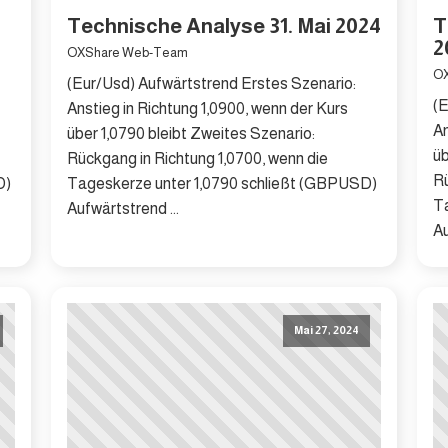
Technische Analyse 31. Mai 2024
T
2
OXShare Web-Team
O
(Eur/Usd) Aufwärtstrend Erstes Szenario:
(E
Anstieg in Richtung 1,0900, wenn der Kurs
An
über 1,0790 bleibt Zweites Szenario:
üb
Rückgang in Richtung 1,0700, wenn die
Rü
D)
Tageskerze unter 1,0790 schließt (GBPUSD)
T
Aufwärtstrend ...
Au
Mai 27, 2024