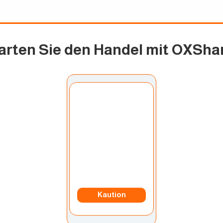
arten Sie den Handel mit OXSha
Konto auswählen:
Mein Konto
Währung:
US Dollar
Kaution