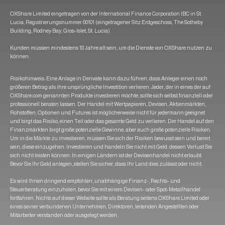
OXShare Limited eingetragen von der International Finance Corporation IBC in St.
Lucia, Registrierungsnummer 00101 (eingetragener Sitz Erdgeschoss, The Sotheby
Building, Rodney Bay, Gros-Islet, St. Lucia)
Kunden müssen mindestens 18 Jahre alt sein, um die Dienste von OXShare nutzen zu
können.
Risikohinweis: Eine Anlage in Derivate kann dazu führen, dass Anleger einen noch
größeren Betrag als ihre ursprüngliche Investition verlieren. Jeder, der in eines der auf
OXShare.com genannten Produkte investieren möchte, sollte sich selbst finanziell oder
professionell beraten lassen. Der Handel mit Wertpapieren, Devisen, Aktienmärkten,
Rohstoffen, Optionen und Futures ist möglicherweise nicht für jedermann geeignet
und birgt das Risiko, einen Teil oder das gesamte Geld zu verlieren. Der Handel auf den
Finanzmärkten birgt große potenzielle Gewinne, aber auch große potenzielle Risiken.
Um in die Märkte zu investieren, müssen Sie sich der Risiken bewusst sein und bereit
sein, diese einzugehen. Investieren und handeln Sie nicht mit Geld, dessen Verlust Sie
sich nicht leisten können. In einigen Ländern ist der Devisenhandel nicht erlaubt.
Bevor Sie Ihr Geld anlegen, stellen Sie sicher, dass Ihr Land dies zulässt oder nicht.
Es wird Ihnen dringend empfohlen, unabhängige Finanz-, Rechts- und
Steuerberatung einzuholen, bevor Sie mit einem Devisen- oder Spot-Metallhandel
fortfahren. Nichts auf dieser Website sollte als Beratung seitens OXShare Limited oder
eines seiner verbundenen Unternehmen, Direktoren, leitenden Angestellten oder
Mitarbeiter verstanden oder ausgelegt werden.