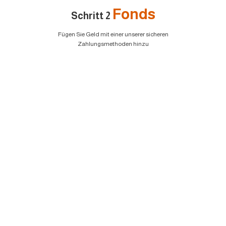
Fonds
Schritt 2
Fügen Sie Geld mit einer unserer sicheren
Zahlungsmethoden hinzu
EURUSD
1.2184 1.2186
GBPUSD
1.4167 1.4169
USDJPY
109.35 109.38
USDCAD
1.2101 1.2103
Handeln