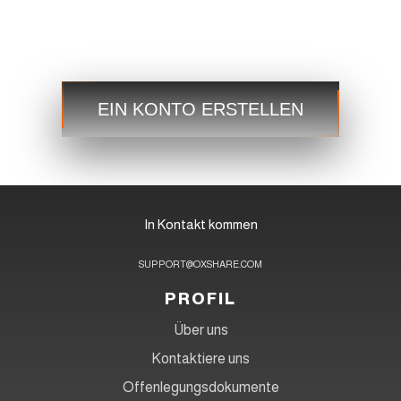
Handeln
Schritt 3
Starten Sie jetzt und greifen Sie jederzeit und überall auf
die globalen Märkte zu!
EIN KONTO ERSTELLEN
In Kontakt kommen
SUPPORT@OXSHARE.COM
PROFIL
Über uns
Kontaktiere uns
Offenlegungsdokumente