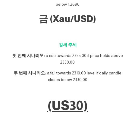
below 1.2690
금 (Xau/USD)
강세 추세
첫 번째 시나리오:
a rise towards 2355.00 if price holds above
2330.00
두 번째 시나리오:
a fall towards 2310.00 level if daily candle
closes below 2330.00
(US30)