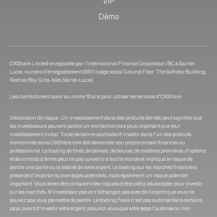
VIP
Démo
OXShare Limited enregistrée par l'International Finance Corporation IBC à Sainte-
Lucie, numéro d'enregistrement 00101 (siège social Ground Floor, The Sotheby Building,
Rodney Bay, Gros-Islet, Sainte-Lucie)
Les clients doivent avoir au moins 18 ans pour utiliser les services d'OXShare.
Déclaration de risque : Un investissement dans des produits dérivés peut signifier que
les investisseurs peuvent perdre un montant encore plus important que leur
investissement initial. Toute personne souhaitant investir dans l'un des produits
mentionnés dans OXShare.com doit demander son propre conseil financier ou
professionnel. Le trading de titres, de devises, de bourse, de matières premières, d'options
et de contrats à terme peut ne pas convenir à tout le monde et implique le risque de
perdre une partie ou la totalité de votre argent. Le trading sur les marchés financiers
présente d'importants avantages potentiels, mais également un risque potentiel
important. Vous devez être conscient des risques et être prêt à les accepter pour investir
sur les marchés. N'investissez pas et n'échangez pas avec de l'argent que vous ne
pouvez pas vous permettre de perdre. Le trading Forex n'est pas autorisé dans certains
pays, avant d'investir votre argent, assurez-vous que votre pays l'autorise ou non.