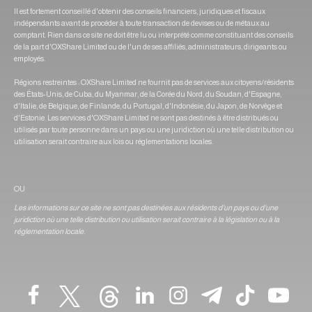
Il est fortement conseillé d'obtenir des conseils financiers, juridiques et fiscaux
indépendants avant de procéder à toute transaction de devises ou de métaux au
comptant. Rien dans ce site ne doit être lu ou interprété comme constituant des conseils
de la part d'OXShare Limited ou de l'un de ses affiliés, administrateurs, dirigeants ou
employés.
Régions restreintes : OXShare Limited ne fournit pas de services aux citoyens/résidents
des États-Unis, de Cuba, du Myanmar, de la Corée du Nord, du Soudan, d'Espagne,
d'Italie, de Belgique, de Finlande, du Portugal, d'Indonésie, du Japon, de Norvège et
d'Estonie. Les services d'OXShare Limited ne sont pas destinés à être distribués ou
utilisés par toute personne dans un pays ou une juridiction où une telle distribution ou
utilisation serait contraire aux lois ou réglementations locales.
OU
Les informations sur ce site ne sont pas destinées aux résidents d'un pays ou d'une
juridiction où une telle distribution ou utilisation serait contraire à la législation ou à la
réglementation locale.