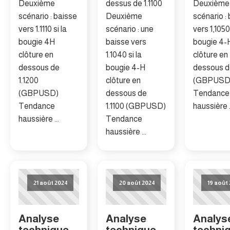
Deuxième
dessus de 1.1100
Deuxième
scénario : baisse
Deuxième
scénario :
vers 1.1110 si la
scénario : une
vers 1,1050 
bougie 4H
baisse vers
bougie 4-
clôture en
1.1040 si la
clôture en
dessous de
bougie 4-H
dessous de
1.1200
clôture en
(GBPUSD
(GBPUSD)
dessous de
Tendance
Tendance
1.1100 (GBPUSD)
haussière .
haussière ...
Tendance
haussière ...
21 août 2024
20 août 2024
19 août
Analyse
Analyse
Analys
technique
technique
techni