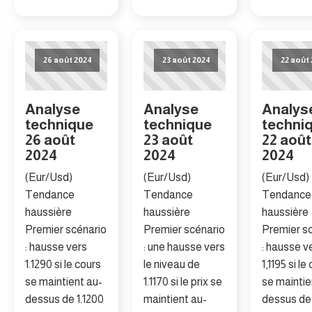
26 août 2024
23 août 2024
22 août
Analyse
Analyse
Analys
technique
technique
techni
26 août
23 août
22 août
2024
2024
2024
(Eur/Usd)
(Eur/Usd)
(Eur/Usd)
Tendance
Tendance
Tendance
haussière
haussière
haussière
Premier scénario
Premier scénario
Premier s
: hausse vers
: une hausse vers
: hausse v
1.1290 si le cours
le niveau de
1,1195 si le
se maintient au-
1.1170 si le prix se
se maintie
dessus de 1.1200
maintient au-
dessus de 