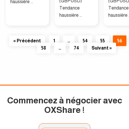
(GBPUSD)
(GBPUSD
haussière ...
Tendance
Tendance
haussière ...
haussière .
« Précédent
1
…
54
55
56
58
…
74
Suivant »
Commencez à négocier avec
OXShare
!