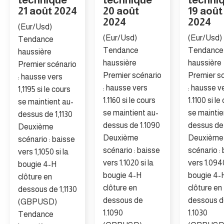
21 août 2024
20 août
19 août
2024
2024
(Eur/Usd)
(Eur/Usd)
(Eur/Usd)
Tendance
Tendance
Tendance
haussière
haussière
haussière
Premier scénario
Premier scénario
Premier s
: hausse vers
: hausse vers
: hausse v
1,1195 si le cours
1.1160 si le cours
1.1100 si le
se maintient au-
se maintient au-
se maintie
dessus de 1,1130
dessus de 1.1090
dessus de 
Deuxième
Deuxième
Deuxième
scénario : baisse
scénario : baisse
scénario :
vers 1,1050 si la
vers 1.1020 si la
vers 1.0940
bougie 4-H
bougie 4-H
bougie 4-
clôture en
clôture en
clôture en
dessous de 1,1130
dessous de
dessous d
(GBPUSD)
1.1090
1.1030
Tendance