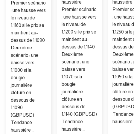
haussière
haussière
Premier scénario
Premier scénario
Premier s
: une hausse vers
: une hausse vers
: une haus
le niveau de
le niveau de
le niveau 
1.1160 si le prix se
1.1200 si le prix se
1.1250 si le
maintient au-
maintient au-
maintient 
dessus de 1.1090
dessus de 1.1140
dessus de 
Deuxième
Deuxième
Deuxième
scénario : une
scénario : une
scénario :
baisse vers
baisse vers
baisse ver
1.1000 si la
1.1070 si la
1.1050 si l
bougie
bougie
journalière
journalière
journalière
clôture en
clôture en
clôture en
dessous de
dessous de
dessous de
(GBPUSD
1.1090
1.1140 (GBPUSD)
Tendance
(GBPUSD)
Tendance
haussière .
Tendance
haussière ...
haussière ...