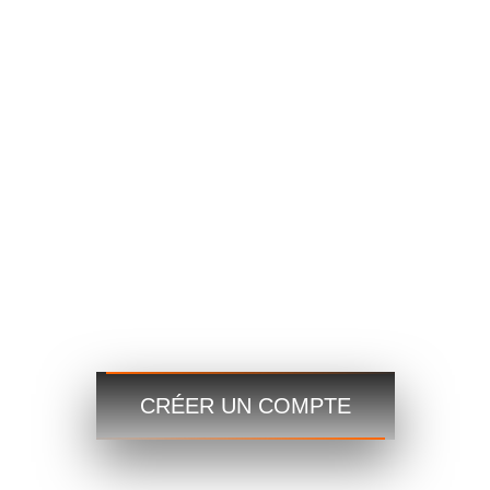
GBPUSD
1.4167 1.4169
USDJPY
109.35 109.38
USDCAD
1.2101 1.2103
Commerce
Commerce
Étape 3
Commencez dès maintenant et accédez aux marchés
mondiaux à tout moment et en tout lieu !
CRÉER UN COMPTE