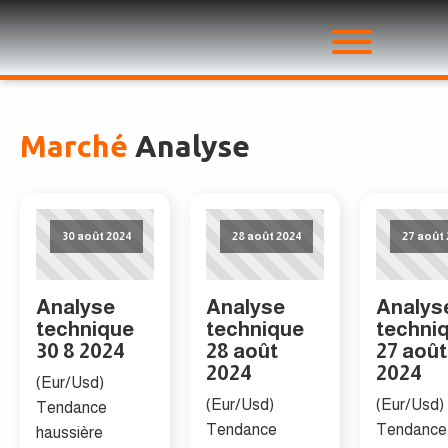
Marché
Analyse
30 août 2024
28 août 2024
27 août
Analyse
Analyse
Analys
technique
technique
techni
30 8 2024
28 août
27 août
2024
2024
(Eur/Usd)
(Eur/Usd)
(Eur/Usd)
Tendance
Tendance
Tendance
haussière