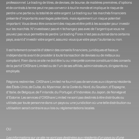
professionnel. Le trading de titres, de devises, de bourse, de matières premières, d'options
et de contrats à terme peut ne pas convenir à tout le monde et implique le risque de
perdre une partie ou la totalité de votre argent. Le trading sur les marchés financiers
présente d'importants avantages potentiels, mais également un risque potentiel
important. Vous devez être conscient des risques et être prêt à les accepter pour investir
sur les marchés. N'investissez pas et n'échangez pas avec de l'argent que vous ne
pouvez pas vous permettre de perdre. Le trading Forex n'est pas autorisé dans certains
pays, avant d'investir votre argent, assurez-vous que votre pays l'autorise ou non.
Il est fortement conseillé d'obtenir des conseils financiers, juridiques et fiscaux
indépendants avant de procéder à toute transaction de devises ou de métaux au
comptant. Rien dans ce site ne doit être lu ou interprété comme constituant des conseils
de la part d'OXShare Limited ou de l'un de ses affiliés, administrateurs, dirigeants ou
employés.
Régions restreintes : OXShare Limited ne fournit pas de services aux citoyens/résidents
des États-Unis, de Cuba, du Myanmar, de la Corée du Nord, du Soudan, d'Espagne,
d'Italie, de Belgique, de Finlande, du Portugal, d'Indonésie, du Japon, de Norvège et
d'Estonie. Les services d'OXShare Limited ne sont pas destinés à être distribués ou
utilisés par toute personne dans un pays ou une juridiction où une telle distribution ou
utilisation serait contraire aux lois ou réglementations locales.
OU
Les informations sur ce site ne sont pas destinées aux résidents d'un pays ou d'une