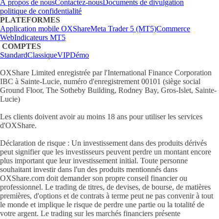
À propos de nous
Contactez-nous
Documents de divulgation
politique de confidentialité
PLATEFORMES
Application mobile OXShare
Meta Trader 5 (MT5)
Commerce
Web
Indicateurs MT5
COMPTES
Standard
Classique
VIP
Démo
OXShare Limited enregistrée par l'International Finance Corporation
IBC à Sainte-Lucie, numéro d'enregistrement 00101 (siège social
Ground Floor, The Sotheby Building, Rodney Bay, Gros-Islet, Sainte-
Lucie)
Les clients doivent avoir au moins 18 ans pour utiliser les services
d'OXShare.
Déclaration de risque : Un investissement dans des produits dérivés
peut signifier que les investisseurs peuvent perdre un montant encore
plus important que leur investissement initial. Toute personne
souhaitant investir dans l'un des produits mentionnés dans
OXShare.com doit demander son propre conseil financier ou
professionnel. Le trading de titres, de devises, de bourse, de matières
premières, d'options et de contrats à terme peut ne pas convenir à tout
le monde et implique le risque de perdre une partie ou la totalité de
votre argent. Le trading sur les marchés financiers présente