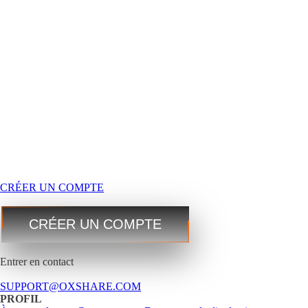
Dépôt
Fonds
Étape 2
EURUSD
1.2184 1.2186
GBPUSD
1.4167 1.4169
USDJPY
109.35 109.38
USDCAD
1.2101 1.2103
CRÉER UN COMPTE
Commerce
Commerce
Étape 3
CRÉER UN COMPTE
Entrer en contact
SUPPORT@OXSHARE.COM
PROFIL