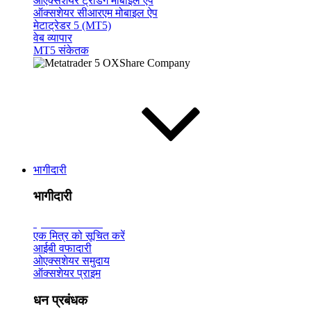
ओएक्सशेयर ट्रेडिंग मोबाइल ऐप
ऑक्सशेयर सीआरएम मोबाइल ऐप
मेटाट्रेडर 5 (MT5)
वेब व्यापार
MT5 संकेतक
भागीदारी
भागीदारी
ब्रोकर का
परिचय
एक मित्र को सूचित करें
आईबी वफादारी
ओएक्सशेयर समुदाय
ऑक्सशेयर प्राइम
धन प्रबंधक