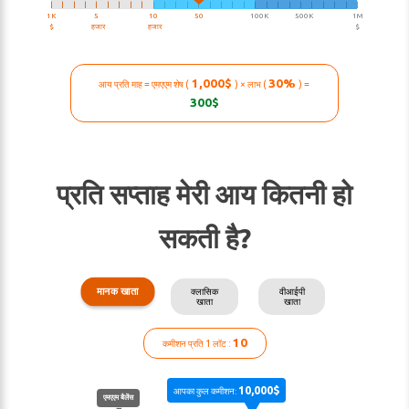
|
|
|
|
|
|
|
|
|
|
|
|
|
|
|
|
|
|
|
|
|
|
|
|
|
|
|
|
1K
5
10
50
100K
500K
1M
$
हजार
हजार
$
1,000$
30%
आय प्रति माह = एमएएम शेष (
) × लाभ (
) =
300$
प्रति सप्ताह मेरी आय कितनी हो
सकती है?
मानक खाता
क्लासिक
वीआईपी
खाता
खाता
10
कमीशन प्रति 1 लॉट :
10,000$
आपका कुल कमीशन:
एमएएम बैलेंस