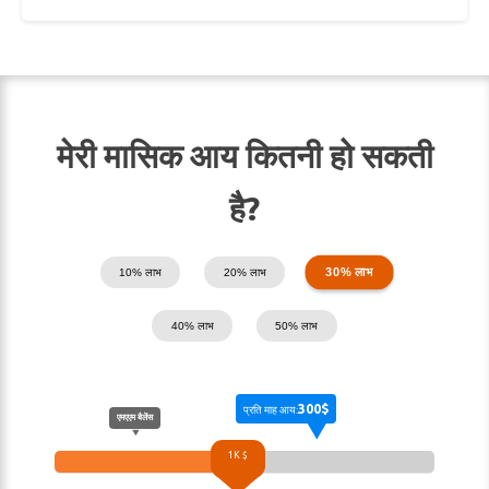
मेरी मासिक आय कितनी हो सकती
है?
30% लाभ
10% लाभ
20% लाभ
40% लाभ
50% लाभ
300$
प्रति माह आय:
एमएएम बैलेंस
1K $