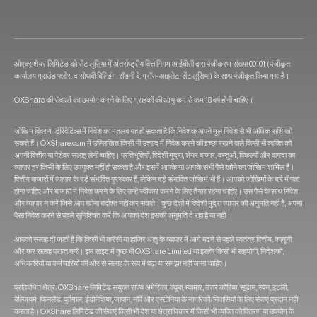
ओएक्सशेयर लिमिटेड को सेंट लूसिया में अंतर्राष्ट्रीय वित्त निगम आईबीसी द्वारा पंजीकरण संख्या 00101 (पंजीकृत
कार्यालय ग्राउंड फ्लोर, द सोथबी बिल्डिंग, रॉडनी बे, ग्रॉस-आइलेट, सेंट लूसिया) के साथ पंजीकृत किया गया है।
OXShare की सेवाओं का उपयोग करने के लिए ग्राहकों की आयु कम से कम 18 वर्ष होनी चाहिए।
जोखिम विवरण: डेरिवेटिव्स में निवेश का मतलब यह हो सकता है कि निवेशक अपने मूल निवेश से भी अधिक राशि खो
सकते हैं। OXShare.com में उल्लिखित किसी भी उत्पाद में निवेश करने की इच्छा रखने वाले किसी भी व्यक्ति को
अपनी वित्तीय या पेशेवर सलाह लेनी चाहिए। प्रतिभूतियों, विदेशी मुद्रा, शेयर बाजार, वस्तुओं, विकल्पों और वायदा का
व्यापार हर किसी के लिए उपयुक्त नहीं हो सकता है और इसमें आपके या आपके सभी पैसे खोने का जोखिम शामिल है।
वित्तीय बाजारों में व्यापार के बड़े संभावित पुरस्कार हैं, लेकिन बड़े संभावित जोखिम भी हैं। आपको जोखिमों के बारे में पता
होना चाहिए और बाजारों में निवेश करने के लिए उन्हें स्वीकार करने के लिए तैयार रहना चाहिए। उस पैसे के साथ निवेश
और व्यापार न करें जिसे आप खोना बर्दाश्त नहीं कर सकते। कुछ देशों में विदेशी मुद्रा व्यापार की अनुमति नहीं है, अपना
पैसा निवेश करने से पहले सुनिश्चित करें कि आपका देश इसकी अनुमति दे रहा है या नहीं।
आपको सलाह दी जाती है कि किसी भी करेंसी या हाजिर धातु के व्यापार में आगे बढ़ने से पहले स्वतंत्र वित्तीय, कानूनी
और कर सलाह प्राप्त करें। इस साइट में कुछ भी OXShare Limited या इसके किसी भी सहयोगी, निदेशकों,
अधिकारियों या कर्मचारियों की ओर से सलाह के रूप में पढ़ा या समझा नहीं जाना चाहिए।
प्रतिबंधित क्षेत्र: OXShare लिमिटेड संयुक्त राज्य अमेरिका, क्यूबा, म्यांमार, उत्तर कोरिया, सूडान, स्पेन, इटली,
बेल्जियम, फिनलैंड, पुर्तगाल, इंडोनेशिया, जापान, नॉर्वे और एस्टोनिया के नागरिकों/निवासियों के लिए सेवाएं प्रदान नहीं
करता है। OXShare लिमिटेड की सेवाएं किसी भी देश या क्षेत्राधिकार में किसी भी व्यक्ति को वितरण या उपयोग के