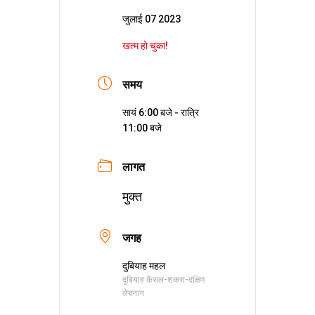
जुलाई 07 2023
खत्म हो चुका!
समय
सायं 6:00 बजे - रात्रि
11:00 बजे
लागत
मुक्त
जगह
दुबियाह महल
दुबियाह कैसल-शकरा-दक्षिण
लेबनान