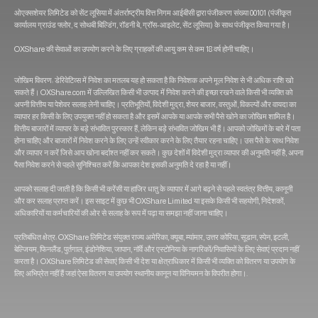
ओएक्सशेयर लिमिटेड को सेंट लूसिया में अंतर्राष्ट्रीय वित्त निगम आईबीसी द्वारा पंजीकरण संख्या 00101 (पंजीकृत
कार्यालय ग्राउंड फ्लोर, द सोथबी बिल्डिंग, रॉडनी बे, ग्रॉस-आइलेट, सेंट लूसिया) के साथ पंजीकृत किया गया है।
OXShare की सेवाओं का उपयोग करने के लिए ग्राहकों की आयु कम से कम 18 वर्ष होनी चाहिए।
जोखिम विवरण: डेरिवेटिव्स में निवेश का मतलब यह हो सकता है कि निवेशक अपने मूल निवेश से भी अधिक राशि खो
सकते हैं। OXShare.com में उल्लिखित किसी भी उत्पाद में निवेश करने की इच्छा रखने वाले किसी भी व्यक्ति को
अपनी वित्तीय या पेशेवर सलाह लेनी चाहिए। प्रतिभूतियों, विदेशी मुद्रा, शेयर बाजार, वस्तुओं, विकल्पों और वायदा का
व्यापार हर किसी के लिए उपयुक्त नहीं हो सकता है और इसमें आपके या आपके सभी पैसे खोने का जोखिम शामिल है।
वित्तीय बाजारों में व्यापार के बड़े संभावित पुरस्कार हैं, लेकिन बड़े संभावित जोखिम भी हैं। आपको जोखिमों के बारे में पता
होना चाहिए और बाजारों में निवेश करने के लिए उन्हें स्वीकार करने के लिए तैयार रहना चाहिए। उस पैसे के साथ निवेश
और व्यापार न करें जिसे आप खोना बर्दाश्त नहीं कर सकते। कुछ देशों में विदेशी मुद्रा व्यापार की अनुमति नहीं है, अपना
पैसा निवेश करने से पहले सुनिश्चित करें कि आपका देश इसकी अनुमति दे रहा है या नहीं।
आपको सलाह दी जाती है कि किसी भी करेंसी या हाजिर धातु के व्यापार में आगे बढ़ने से पहले स्वतंत्र वित्तीय, कानूनी
और कर सलाह प्राप्त करें। इस साइट में कुछ भी OXShare Limited या इसके किसी भी सहयोगी, निदेशकों,
अधिकारियों या कर्मचारियों की ओर से सलाह के रूप में पढ़ा या समझा नहीं जाना चाहिए।
प्रतिबंधित क्षेत्र: OXShare लिमिटेड संयुक्त राज्य अमेरिका, क्यूबा, म्यांमार, उत्तर कोरिया, सूडान, स्पेन, इटली,
बेल्जियम, फिनलैंड, पुर्तगाल, इंडोनेशिया, जापान, नॉर्वे और एस्टोनिया के नागरिकों/निवासियों के लिए सेवाएं प्रदान नहीं
करता है। OXShare लिमिटेड की सेवाएं किसी भी देश या क्षेत्राधिकार में किसी भी व्यक्ति को वितरण या उपयोग के
लिए अभिप्रेत नहीं हैं जहां ऐसा वितरण या उपयोग स्थानीय कानून या विनियमन के विपरीत होगा।.