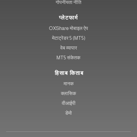
गोपनीयता नीति
प्लेटफार्म
OXShare मोबाइल ऐप
मेटाट्रेडर 5 (MT5)
वेब व्यापार
MT5 संकेतक
हिसाब किताब
मानक
क्लासिक
वीआईपी
डेमो