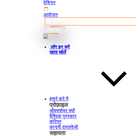
वेबिनार
आयोजन
खाता खोलें
हिन्दी
लॉग इन करें
खाता खोलें
हमारे बारे में
प्रोफ़ाइल
ऑक्सशेयर क्यों
वैश्विक पुरस्कार
करियर
कानूनी दस्तावेजों
सहायता