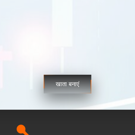
यूएसडीजेपीवाई
109.35 109.38
यूएसडीसीएडी
1.2101 1.2103
व्यापार
व्यापार
चरण 3
अभी शुरू करें और कभी भी, कहीं भी वैश्विक बाज़ारों तक पहुंचें!
खाता बनाएं