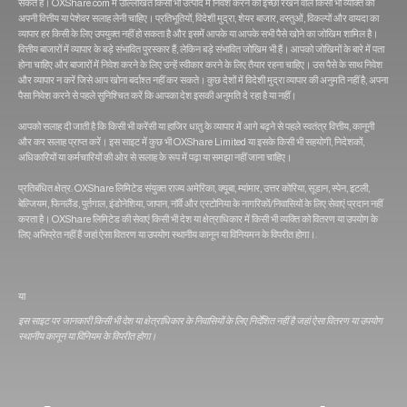
सकते हैं। OXShare.com में उल्लिखित किसी भी उत्पाद में निवेश करने की इच्छा रखने वाले किसी भी व्यक्ति को
अपनी वित्तीय या पेशेवर सलाह लेनी चाहिए। प्रतिभूतियों, विदेशी मुद्रा, शेयर बाजार, वस्तुओं, विकल्पों और वायदा का
व्यापार हर किसी के लिए उपयुक्त नहीं हो सकता है और इसमें आपके या आपके सभी पैसे खोने का जोखिम शामिल है।
वित्तीय बाजारों में व्यापार के बड़े संभावित पुरस्कार हैं, लेकिन बड़े संभावित जोखिम भी हैं। आपको जोखिमों के बारे में पता
होना चाहिए और बाजारों में निवेश करने के लिए उन्हें स्वीकार करने के लिए तैयार रहना चाहिए। उस पैसे के साथ निवेश
और व्यापार न करें जिसे आप खोना बर्दाश्त नहीं कर सकते। कुछ देशों में विदेशी मुद्रा व्यापार की अनुमति नहीं है, अपना
पैसा निवेश करने से पहले सुनिश्चित करें कि आपका देश इसकी अनुमति दे रहा है या नहीं।
आपको सलाह दी जाती है कि किसी भी करेंसी या हाजिर धातु के व्यापार में आगे बढ़ने से पहले स्वतंत्र वित्तीय, कानूनी
और कर सलाह प्राप्त करें। इस साइट में कुछ भी OXShare Limited या इसके किसी भी सहयोगी, निदेशकों,
अधिकारियों या कर्मचारियों की ओर से सलाह के रूप में पढ़ा या समझा नहीं जाना चाहिए।
प्रतिबंधित क्षेत्र: OXShare लिमिटेड संयुक्त राज्य अमेरिका, क्यूबा, म्यांमार, उत्तर कोरिया, सूडान, स्पेन, इटली,
बेल्जियम, फिनलैंड, पुर्तगाल, इंडोनेशिया, जापान, नॉर्वे और एस्टोनिया के नागरिकों/निवासियों के लिए सेवाएं प्रदान नहीं
करता है। OXShare लिमिटेड की सेवाएं किसी भी देश या क्षेत्राधिकार में किसी भी व्यक्ति को वितरण या उपयोग के
लिए अभिप्रेत नहीं हैं जहां ऐसा वितरण या उपयोग स्थानीय कानून या विनियमन के विपरीत होगा।.
या
इस साइट पर जानकारी किसी भी देश या क्षेत्राधिकार के निवासियों के लिए निर्देशित नहीं है जहां ऐसा वितरण या उपयोग
स्थानीय कानून या विनियम के विपरीत होगा।