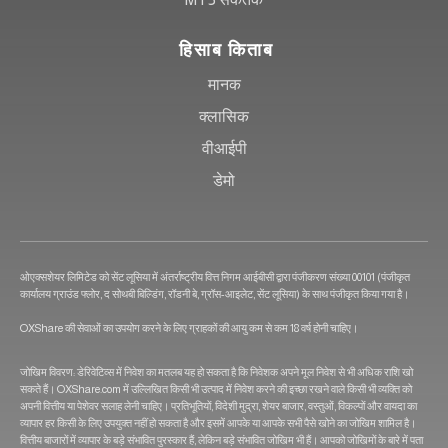
हिसाब किताब
मानक
क्लासिक
वीआईपी
डेमो
ओएक्सशेयर लिमिटेड को सेंट लूसिया में अंतर्राष्ट्रीय वित्त निगम आईबीसी द्वारा पंजीकरण संख्या 00101 (पंजीकृत
कार्यालय ग्राउंड फ्लोर, द सोथबी बिल्डिंग, रॉडनी बे, ग्रॉस-आइलेट, सेंट लूसिया) के साथ पंजीकृत किया गया है।
OXShare की सेवाओं का उपयोग करने के लिए ग्राहकों की आयु कम से कम 18 वर्ष होनी चाहिए।
जोखिम विवरण: डेरिवेटिव्स में निवेश का मतलब यह हो सकता है कि निवेशक अपने मूल निवेश से भी अधिक राशि खो
सकते हैं। OXShare.com में उल्लिखित किसी भी उत्पाद में निवेश करने की इच्छा रखने वाले किसी भी व्यक्ति को
अपनी वित्तीय या पेशेवर सलाह लेनी चाहिए। प्रतिभूतियों, विदेशी मुद्रा, शेयर बाजार, वस्तुओं, विकल्पों और वायदा का
व्यापार हर किसी के लिए उपयुक्त नहीं हो सकता है और इसमें आपके या आपके सभी पैसे खोने का जोखिम शामिल है।
वित्तीय बाजारों में व्यापार के बड़े संभावित पुरस्कार हैं, लेकिन बड़े संभावित जोखिम भी हैं। आपको जोखिमों के बारे में पता