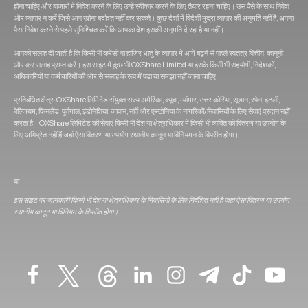
होना चाहिए और बाजारों में निवेश करने के लिए उन्हें स्वीकार करने के लिए तैयार रहना चाहिए। उस पैसे के साथ निवेश
और व्यापार न करें जिसे आप खोना बर्दाश्त नहीं कर सकते। कुछ देशों में विदेशी मुद्रा व्यापार की अनुमति नहीं है, अपना
पैसा निवेश करने से पहले सुनिश्चित करें कि आपका देश इसकी अनुमति दे रहा है या नहीं।
आपको सलाह दी जाती है कि किसी भी करेंसी या हाजिर धातु के व्यापार में आगे बढ़ने से पहले स्वतंत्र वित्तीय, कानूनी
और कर सलाह प्राप्त करें। इस साइट में कुछ भी OXShare Limited या इसके किसी भी सहयोगी, निदेशकों,
अधिकारियों या कर्मचारियों की ओर से सलाह के रूप में पढ़ा या समझा नहीं जाना चाहिए।
प्रतिबंधित क्षेत्र: OXShare लिमिटेड संयुक्त राज्य अमेरिका, क्यूबा, म्यांमार, उत्तर कोरिया, सूडान, स्पेन, इटली,
बेल्जियम, फिनलैंड, पुर्तगाल, इंडोनेशिया, जापान, नॉर्वे और एस्टोनिया के नागरिकों/निवासियों के लिए सेवाएं प्रदान नहीं
करता है। OXShare लिमिटेड की सेवाएं किसी भी देश या क्षेत्राधिकार में किसी भी व्यक्ति को वितरण या उपयोग के
लिए अभिप्रेत नहीं हैं जहां ऐसा वितरण या उपयोग स्थानीय कानून या विनियमन के विपरीत होगा।.
या
इस साइट पर जानकारी किसी भी देश या क्षेत्राधिकार के निवासियों के लिए निर्देशित नहीं है जहां ऐसा वितरण या उपयोग
स्थानीय कानून या विनियम के विपरीत होगा।