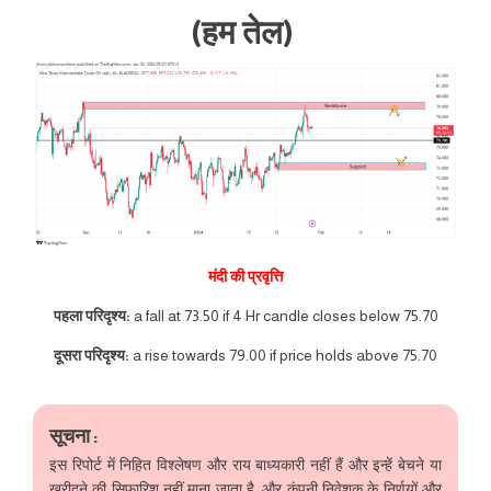
(हम तेल)
मंदी की प्रवृत्ति
पहला परिदृश्य:
a fall at 73.50 if 4 Hr candle closes below 75.70
दूसरा परिदृश्य:
a rise towards 79.00 if price holds above 75.70
सूचना :
इस रिपोर्ट में निहित विश्लेषण और राय बाध्यकारी नहीं हैं और इन्हें बेचने या
खरीदने की सिफारिश नहीं माना जाता है, और कंपनी निवेशक के निर्णयों और