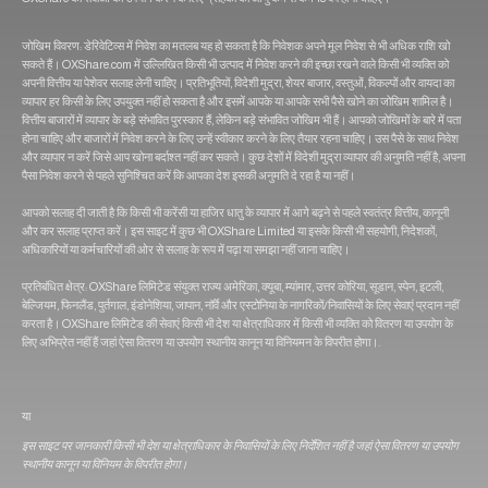
जोखिम विवरण: डेरिवेटिव्स में निवेश का मतलब यह हो सकता है कि निवेशक अपने मूल निवेश से भी अधिक राशि खो
सकते हैं। OXShare.com में उल्लिखित किसी भी उत्पाद में निवेश करने की इच्छा रखने वाले किसी भी व्यक्ति को
अपनी वित्तीय या पेशेवर सलाह लेनी चाहिए। प्रतिभूतियों, विदेशी मुद्रा, शेयर बाजार, वस्तुओं, विकल्पों और वायदा का
व्यापार हर किसी के लिए उपयुक्त नहीं हो सकता है और इसमें आपके या आपके सभी पैसे खोने का जोखिम शामिल है।
वित्तीय बाजारों में व्यापार के बड़े संभावित पुरस्कार हैं, लेकिन बड़े संभावित जोखिम भी हैं। आपको जोखिमों के बारे में पता
होना चाहिए और बाजारों में निवेश करने के लिए उन्हें स्वीकार करने के लिए तैयार रहना चाहिए। उस पैसे के साथ निवेश
और व्यापार न करें जिसे आप खोना बर्दाश्त नहीं कर सकते। कुछ देशों में विदेशी मुद्रा व्यापार की अनुमति नहीं है, अपना
पैसा निवेश करने से पहले सुनिश्चित करें कि आपका देश इसकी अनुमति दे रहा है या नहीं।
आपको सलाह दी जाती है कि किसी भी करेंसी या हाजिर धातु के व्यापार में आगे बढ़ने से पहले स्वतंत्र वित्तीय, कानूनी
और कर सलाह प्राप्त करें। इस साइट में कुछ भी OXShare Limited या इसके किसी भी सहयोगी, निदेशकों,
अधिकारियों या कर्मचारियों की ओर से सलाह के रूप में पढ़ा या समझा नहीं जाना चाहिए।
प्रतिबंधित क्षेत्र: OXShare लिमिटेड संयुक्त राज्य अमेरिका, क्यूबा, म्यांमार, उत्तर कोरिया, सूडान, स्पेन, इटली,
बेल्जियम, फिनलैंड, पुर्तगाल, इंडोनेशिया, जापान, नॉर्वे और एस्टोनिया के नागरिकों/निवासियों के लिए सेवाएं प्रदान नहीं
करता है। OXShare लिमिटेड की सेवाएं किसी भी देश या क्षेत्राधिकार में किसी भी व्यक्ति को वितरण या उपयोग के
लिए अभिप्रेत नहीं हैं जहां ऐसा वितरण या उपयोग स्थानीय कानून या विनियमन के विपरीत होगा।.
या
इस साइट पर जानकारी किसी भी देश या क्षेत्राधिकार के निवासियों के लिए निर्देशित नहीं है जहां ऐसा वितरण या उपयोग
स्थानीय कानून या विनियम के विपरीत होगा।