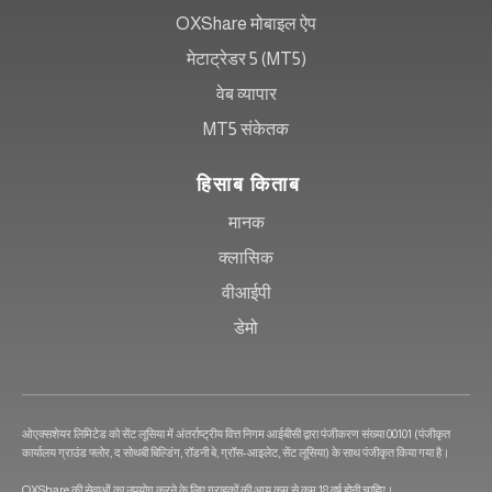
OXShare मोबाइल ऐप
मेटाट्रेडर 5 (MT5)
वेब व्यापार
MT5 संकेतक
हिसाब किताब
मानक
क्लासिक
वीआईपी
डेमो
ओएक्सशेयर लिमिटेड को सेंट लूसिया में अंतर्राष्ट्रीय वित्त निगम आईबीसी द्वारा पंजीकरण संख्या 00101 (पंजीकृत
कार्यालय ग्राउंड फ्लोर, द सोथबी बिल्डिंग, रॉडनी बे, ग्रॉस-आइलेट, सेंट लूसिया) के साथ पंजीकृत किया गया है।
OXShare की सेवाओं का उपयोग करने के लिए ग्राहकों की आयु कम से कम 18 वर्ष होनी चाहिए।