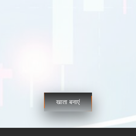
यूएसडीजेपीवाई
109.35 109.38
यूएसडीसीएडी
1.2101 1.2103
व्यापार
व्यापार
चरण 3
अभी शुरू करें और कभी भी, कहीं भी वैश्विक बाज़ारों तक पहुंचें!
खाता बनाएं