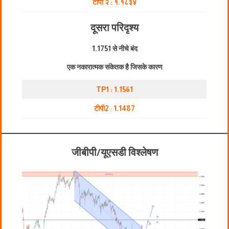
टीपी २ : १.१८३४
दूसरा परिदृश्य
1.1751 से नीचे बंद
एक नकारात्मक संकेतक है जिसके कारण
TP1 : 1.1561
टीपी2
:
1.1487
जीबीपी/यूएसडी विश्लेषण