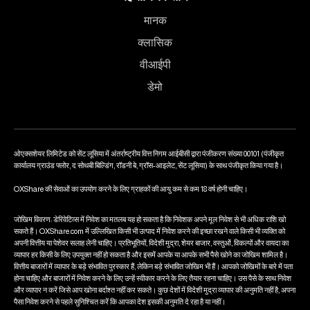
मानक
क्लासिक
वीआईपी
डेमो
ओएक्सशेयर लिमिटेड को सेंट लूसिया में अंतर्राष्ट्रीय वित्त निगम आईबीसी द्वारा पंजीकरण संख्या 00101 (पंजीकृत
कार्यालय ग्राउंड फ्लोर, द सोथबी बिल्डिंग, रॉडनी बे, ग्रॉस-आइलेट, सेंट लूसिया) के साथ पंजीकृत किया गया है।
OXShare की सेवाओं का उपयोग करने के लिए ग्राहकों की आयु कम से कम 18 वर्ष होनी चाहिए।
जोखिम विवरण: डेरिवेटिव्स में निवेश का मतलब यह हो सकता है कि निवेशक अपने मूल निवेश से भी अधिक राशि खो
सकते हैं। OXShare.com में उल्लिखित किसी भी उत्पाद में निवेश करने की इच्छा रखने वाले किसी भी व्यक्ति को
अपनी वित्तीय या पेशेवर सलाह लेनी चाहिए। प्रतिभूतियों, विदेशी मुद्रा, शेयर बाजार, वस्तुओं, विकल्पों और वायदा का
व्यापार हर किसी के लिए उपयुक्त नहीं हो सकता है और इसमें आपके या आपके सभी पैसे खोने का जोखिम शामिल है।
वित्तीय बाजारों में व्यापार के बड़े संभावित पुरस्कार हैं, लेकिन बड़े संभावित जोखिम भी हैं। आपको जोखिमों के बारे में पता
होना चाहिए और बाजारों में निवेश करने के लिए उन्हें स्वीकार करने के लिए तैयार रहना चाहिए। उस पैसे के साथ निवेश
और व्यापार न करें जिसे आप खोना बर्दाश्त नहीं कर सकते। कुछ देशों में विदेशी मुद्रा व्यापार की अनुमति नहीं है, अपना
पैसा निवेश करने से पहले सुनिश्चित करें कि आपका देश इसकी अनुमति दे रहा है या नहीं।