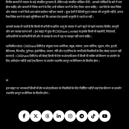
वित्तीय बाजारों में व्यापार के बड़े संभावित पुरस्कार हैं, लेकिन बड़े संभावित जोखिम भी हैं। आपको जोखिमों के बारे में पता
होना चाहिए और बाजारों में निवेश करने के लिए उन्हें स्वीकार करने के लिए तैयार रहना चाहिए। उस पैसे के साथ निवेश
और व्यापार न करें जिसे आप खोना बर्दाश्त नहीं कर सकते। कुछ देशों में विदेशी मुद्रा व्यापार की अनुमति नहीं है, अपना
पैसा निवेश करने से पहले सुनिश्चित करें कि आपका देश इसकी अनुमति दे रहा है या नहीं।
आपको सलाह दी जाती है कि किसी भी करेंसी या हाजिर धातु के व्यापार में आगे बढ़ने से पहले स्वतंत्र वित्तीय, कानूनी
और कर सलाह प्राप्त करें। इस साइट में कुछ भी OXShare Limited या इसके किसी भी सहयोगी, निदेशकों,
अधिकारियों या कर्मचारियों की ओर से सलाह के रूप में पढ़ा या समझा नहीं जाना चाहिए।
प्रतिबंधित क्षेत्र: OXShare लिमिटेड संयुक्त राज्य अमेरिका, क्यूबा, म्यांमार, उत्तर कोरिया, सूडान, स्पेन, इटली,
बेल्जियम, फिनलैंड, पुर्तगाल, इंडोनेशिया, जापान, नॉर्वे और एस्टोनिया के नागरिकों/निवासियों के लिए सेवाएं प्रदान नहीं
करता है। OXShare लिमिटेड की सेवाएं किसी भी देश या क्षेत्राधिकार में किसी भी व्यक्ति को वितरण या उपयोग के
लिए अभिप्रेत नहीं हैं जहां ऐसा वितरण या उपयोग स्थानीय कानून या विनियमन के विपरीत होगा।.
या
इस साइट पर जानकारी किसी भी देश या क्षेत्राधिकार के निवासियों के लिए निर्देशित नहीं है जहां ऐसा वितरण या उपयोग
स्थानीय कानून या विनियम के विपरीत होगा।