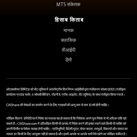
MT5 संकेतक
हिसाब किताब
मानक
क्लासिक
वीआईपी
डेमो
ओएक्सशेयर लिमिटेड को सेंट लूसिया में अंतर्राष्ट्रीय वित्त निगम आईबीसी द्वारा पंजीकरण संख्या 00101 (पंजीकृत
कार्यालय ग्राउंड फ्लोर, द सोथबी बिल्डिंग, रॉडनी बे, ग्रॉस-आइलेट, सेंट लूसिया) के साथ पंजीकृत किया गया है।
OXShare की सेवाओं का उपयोग करने के लिए ग्राहकों की आयु कम से कम 18 वर्ष होनी चाहिए।
जोखिम विवरण: डेरिवेटिव्स में निवेश का मतलब यह हो सकता है कि निवेशक अपने मूल निवेश से भी अधिक राशि खो
सकते हैं। OXShare.com में उल्लिखित किसी भी उत्पाद में निवेश करने की इच्छा रखने वाले किसी भी व्यक्ति को
अपनी वित्तीय या पेशेवर सलाह लेनी चाहिए। प्रतिभूतियों, विदेशी मुद्रा, शेयर बाजार, वस्तुओं, विकल्पों और वायदा का
व्यापार हर किसी के लिए उपयुक्त नहीं हो सकता है और इसमें आपके या आपके सभी पैसे खोने का जोखिम शामिल है।