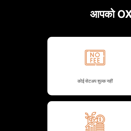
आपको OXSha
कोई सेटअप शुल्क नहीं