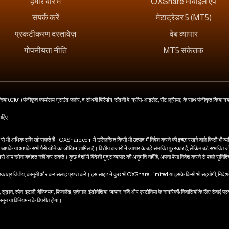
हमारे बारे में
OXShare मोबाइल ऐप
संपर्क करें
मेटाट्रेडर 5 (MT5)
प्रकटीकरण दस्तावेज़
वेब व्यापार
गोपनीयता नीति
MT5 संकेतक
संख्या 00101 (पंजीकृत कार्यालय ग्राउंड फ्लोर, द सोथबी बिल्डिंग, रॉडनी बे, ग्रॉस-आइलेट, सेंट लूसिया) के साथ पंजीकृत किया ग
चाहिए।
े भी अधिक राशि खो सकते हैं। OXShare.com में उल्लिखित किसी भी उत्पाद में निवेश करने की इच्छा रखने वाले किसी भी व्यक्ति 
आपके या आपके सभी पैसे खोने का जोखिम शामिल है। वित्तीय बाजारों में व्यापार के बड़े संभावित पुरस्कार हैं, लेकिन बड़े संभावित ज
से आप खोना बर्दाश्त नहीं कर सकते। कुछ देशों में विदेशी मुद्रा व्यापार की अनुमति नहीं है, अपना पैसा निवेश करने से पहले सुनि
ले स्वतंत्र वित्तीय, कानूनी और कर सलाह प्राप्त करें। इस साइट में कुछ भी OXShare Limited या इसके किसी भी सहयोगी, निदेशक
ा, सूडान, स्पेन, इटली, बेल्जियम, फिनलैंड, पुर्तगाल, इंडोनेशिया, जापान, नॉर्वे और एस्टोनिया के नागरिकों/निवासियों के लिए सेवाएं
कानून या विनियमन के विपरीत होगा।.