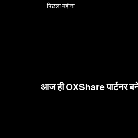
पिछला महीना
आज ही OXShare पार्टनर बनें