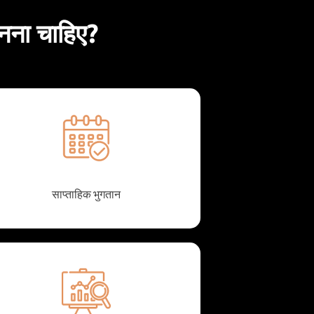
नना चाहिए?
साप्ताहिक भुगतान