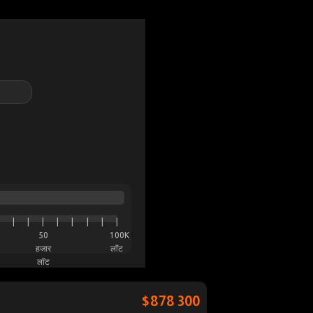
|
|
|
|
|
|
|
|
50
100K
हजार
लॉट
लॉट
$878 300