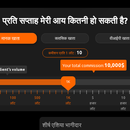
प्रति सप्ताह मेरी आय कितनी हो सकती है?
मानक खाता
क्लासिक खाता
वीआईपी खाता
10
कमीशन प्रति 1 लॉट :
10,000$
Your total commission:
lient's volume
1K
|
|
|
|
|
|
|
|
|
|
|
|
|
|
|
|
|
|
|
|
|
|
100
500
1K
5
10
लॉट
लॉट
लॉट
हजार
हजार
लॉट
लॉट
शीर्ष एशिया भागीदार