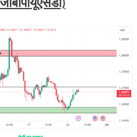
जीबीपीयूएसडी)