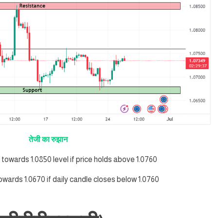
तेजी का रुझान
e towards 1.0850 level if price holds above 1.0760
towards 1.0670 if daily candle closes below 1.0760