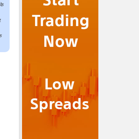
के
र
एक