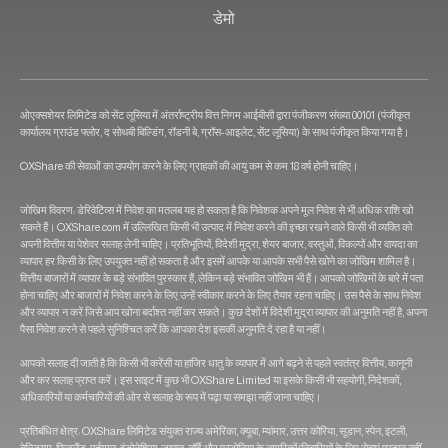
डेमो
ओएक्सशेयर लिमिटेड को सेंट लूसिया में अंतर्राष्ट्रीय वित्त निगम आईबीसी द्वारा पंजीकरण संख्या 00101 (पंजीकृत
कार्यालय ग्राउंड फ्लोर, द सोथबी बिल्डिंग, रॉडनी बे, ग्रॉस-आइलेट, सेंट लूसिया) के साथ पंजीकृत किया गया है।
OXShare की सेवाओं का उपयोग करने के लिए ग्राहकों की आयु कम से कम 18 वर्ष होनी चाहिए।
जोखिम विवरण: डेरिवेटिव्स में निवेश का मतलब यह हो सकता है कि निवेशक अपने मूल निवेश से भी अधिक राशि खो
सकते हैं। OXShare.com में उल्लिखित किसी भी उत्पाद में निवेश करने की इच्छा रखने वाले किसी भी व्यक्ति को
अपनी वित्तीय या पेशेवर सलाह लेनी चाहिए। प्रतिभूतियों, विदेशी मुद्रा, शेयर बाजार, वस्तुओं, विकल्पों और वायदा का
व्यापार हर किसी के लिए उपयुक्त नहीं हो सकता है और इसमें आपके या आपके सभी पैसे खोने का जोखिम शामिल है।
वित्तीय बाजारों में व्यापार के बड़े संभावित पुरस्कार हैं, लेकिन बड़े संभावित जोखिम भी हैं। आपको जोखिमों के बारे में पता
होना चाहिए और बाजारों में निवेश करने के लिए उन्हें स्वीकार करने के लिए तैयार रहना चाहिए। उस पैसे के साथ निवेश
और व्यापार न करें जिसे आप खोना बर्दाश्त नहीं कर सकते। कुछ देशों में विदेशी मुद्रा व्यापार की अनुमति नहीं है, अपना
पैसा निवेश करने से पहले सुनिश्चित करें कि आपका देश इसकी अनुमति दे रहा है या नहीं।
आपको सलाह दी जाती है कि किसी भी करेंसी या हाजिर धातु के व्यापार में आगे बढ़ने से पहले स्वतंत्र वित्तीय, कानूनी
और कर सलाह प्राप्त करें। इस साइट में कुछ भी OXShare Limited या इसके किसी भी सहयोगी, निदेशकों,
अधिकारियों या कर्मचारियों की ओर से सलाह के रूप में पढ़ा या समझा नहीं जाना चाहिए।
प्रतिबंधित क्षेत्र: OXShare लिमिटेड संयुक्त राज्य अमेरिका, क्यूबा, म्यांमार, उत्तर कोरिया, सूडान, स्पेन, इटली,