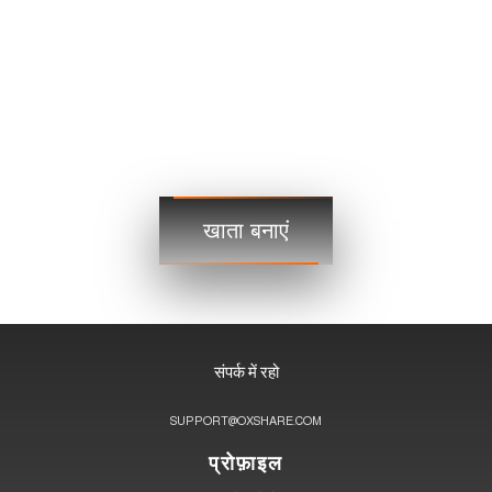
यूएसडीजेपीवाई
109.35 109.38
यूएसडीसीएडी
1.2101 1.2103
व्यापार
व्यापार
खाता बनाएं
चरण 3
संपर्क में रहो
SUPPORT@OXSHARE.COM
प्रोफ़ाइल