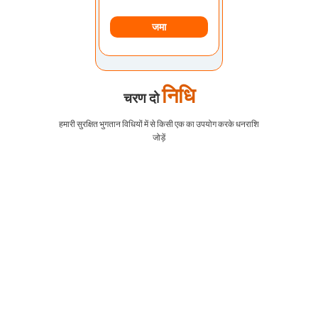
जमा
निधि
चरण दो
हमारी सुरक्षित भुगतान विधियों में से किसी एक का उपयोग करके धनराशि
जोड़ें
EURUSD
1.2184 1.2186
जीबीपीयूएसडी
1.4167 1.4169