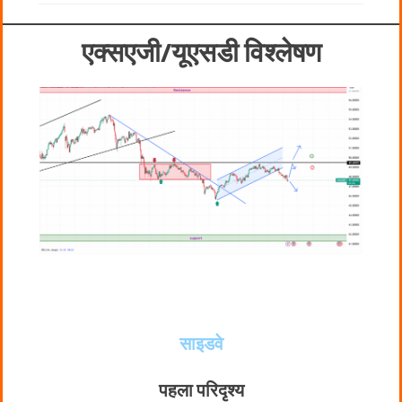
एक्सएजी/यूएसडी
विश्लेषण
साइडवे
पहला परिदृश्य