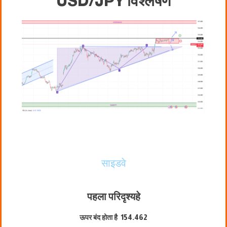
USD/JPY विश्लेषण
साइडवे
पहला परिदृश्य
हे
ऊपर बंद होता है
154.462