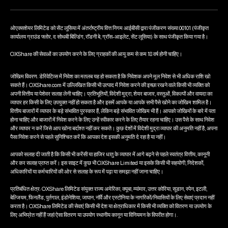
ओएक्सशेयर लिमिटेड को सेंट लूसिया में अंतर्राष्ट्रीय वित्त निगम आईबीसी द्वारा पंजीकरण संख्या 00101 (पंजीकृत
कार्यालय ग्राउंड फ्लोर, द सोथबी बिल्डिंग, रॉडनी बे, ग्रॉस-आइलेट, सेंट लूसिया) के साथ पंजीकृत किया गया है।
OXShare की सेवाओं का उपयोग करने के लिए ग्राहकों की आयु कम से कम 18 वर्ष होनी चाहिए।
जोखिम विवरण: डेरिवेटिव्स में निवेश का मतलब यह हो सकता है कि निवेशक अपने मूल निवेश से भी अधिक राशि खो
सकते हैं। OXShare.com में उल्लिखित किसी भी उत्पाद में निवेश करने की इच्छा रखने वाले किसी भी व्यक्ति को
अपनी वित्तीय या पेशेवर सलाह लेनी चाहिए। प्रतिभूतियों, विदेशी मुद्रा, शेयर बाजार, वस्तुओं, विकल्पों और वायदा का
व्यापार हर किसी के लिए उपयुक्त नहीं हो सकता है और इसमें आपके या आपके सभी पैसे खोने का जोखिम शामिल है।
वित्तीय बाजारों में व्यापार के बड़े संभावित पुरस्कार हैं, लेकिन बड़े संभावित जोखिम भी हैं। आपको जोखिमों के बारे में पता
होना चाहिए और बाजारों में निवेश करने के लिए उन्हें स्वीकार करने के लिए तैयार रहना चाहिए। उस पैसे के साथ निवेश
और व्यापार न करें जिसे आप खोना बर्दाश्त नहीं कर सकते। कुछ देशों में विदेशी मुद्रा व्यापार की अनुमति नहीं है, अपना
पैसा निवेश करने से पहले सुनिश्चित करें कि आपका देश इसकी अनुमति दे रहा है या नहीं।
आपको सलाह दी जाती है कि किसी भी करेंसी या हाजिर धातु के व्यापार में आगे बढ़ने से पहले स्वतंत्र वित्तीय, कानूनी
और कर सलाह प्राप्त करें। इस साइट में कुछ भी OXShare Limited या इसके किसी भी सहयोगी, निदेशकों,
अधिकारियों या कर्मचारियों की ओर से सलाह के रूप में पढ़ा या समझा नहीं जाना चाहिए।
प्रतिबंधित क्षेत्र: OXShare लिमिटेड संयुक्त राज्य अमेरिका, क्यूबा, म्यांमार, उत्तर कोरिया, सूडान, स्पेन, इटली,
बेल्जियम, फिनलैंड, पुर्तगाल, इंडोनेशिया, जापान, नॉर्वे और एस्टोनिया के नागरिकों/निवासियों के लिए सेवाएं प्रदान नहीं
करता है। OXShare लिमिटेड की सेवाएं किसी भी देश या क्षेत्राधिकार में किसी भी व्यक्ति को वितरण या उपयोग के
लिए अभिप्रेत नहीं हैं जहां ऐसा वितरण या उपयोग स्थानीय कानून या विनियमन के विपरीत होगा।.