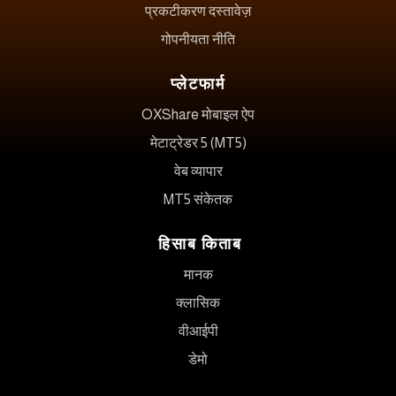
प्रकटीकरण दस्तावेज़
गोपनीयता नीति
प्लेटफार्म
OXShare मोबाइल ऐप
मेटाट्रेडर 5 (MT5)
वेब व्यापार
MT5 संकेतक
हिसाब किताब
मानक
क्लासिक
वीआईपी
डेमो