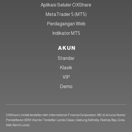
Aplikasi Seluler OXShare
MetaTrader 5 (MT5)
Perdagangan Web
Indikator MT5
AKUN
Standar
Klasik
VIP
Demo
OXShare Limited terdaftar oleh International Finance Corporation IBC di st lucia Nomor
Pendaftaran 00101 (Kantor Terdaftar Lantai Dasar, Gedung Sotheby, Rodney Bay, Gros-
Islet, Saint Lucia)