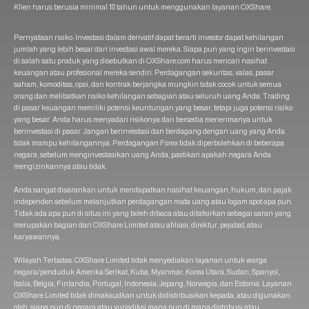
Klien harus berusia minimal 18 tahun untuk menggunakan layanan OXShare.
Pernyataan risiko: Investasi dalam derivatif dapat berarti investor dapat kehilangan
jumlah yang lebih besar dari investasi awal mereka. Siapa pun yang ingin berinvestasi
di salah satu produk yang disebutkan di OXShare.com harus mencari nasihat
keuangan atau profesional mereka sendiri. Perdagangan sekuritas, valas, pasar
saham, komoditas, opsi, dan kontrak berjangka mungkin tidak cocok untuk semua
orang dan melibatkan risiko kehilangan sebagian atau seluruh uang Anda. Trading
di pasar keuangan memiliki potensi keuntungan yang besar, tetapi juga potensi risiko
yang besar. Anda harus menyadari risikonya dan bersedia menerimanya untuk
berinvestasi di pasar. Jangan berinvestasi dan berdagang dengan uang yang Anda
tidak mampu kehilangannya. Perdagangan Forex tidak diperbolehkan di beberapa
negara, sebelum menginvestasikan uang Anda, pastikan apakah negara Anda
mengizinkannya atau tidak.
Anda sangat disarankan untuk mendapatkan nasihat keuangan, hukum, dan pajak
independen sebelum melanjutkan perdagangan mata uang atau logam spot apa pun.
Tidak ada apa pun di situs ini yang boleh dibaca atau ditafsirkan sebagai saran yang
merupakan bagian dari OXShare Limited atau afiliasi, direktur, pejabat, atau
karyawannya.
Wilayah Terbatas: OXShare Limited tidak menyediakan layanan untuk warga
negara/penduduk Amerika Serikat, Kuba, Myanmar, Korea Utara, Sudan, Spanyol,
Italia, Belgia, Finlandia, Portugal, Indonesia, Jepang, Norwegia, dan Estonia. Layanan
OXShare Limited tidak dimaksudkan untuk didistribusikan kepada, atau digunakan
oleh, siapa pun di negara atau yurisdiksi mana pun di mana distribusi atau