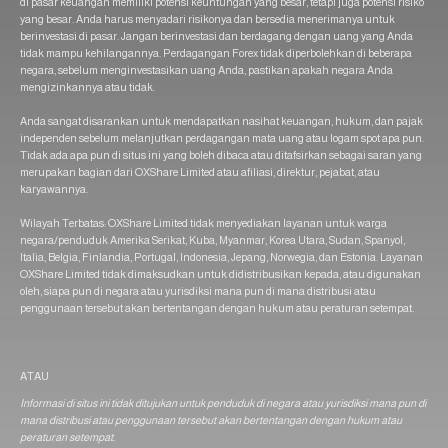
di pasar keuangan memiliki potensi keuntungan yang besar, tetapi juga potensi risiko
yang besar. Anda harus menyadari risikonya dan bersedia menerimanya untuk
berinvestasi di pasar. Jangan berinvestasi dan berdagang dengan uang yang Anda
tidak mampu kehilangannya. Perdagangan Forex tidak diperbolehkan di beberapa
negara, sebelum menginvestasikan uang Anda, pastikan apakah negara Anda
mengizinkannya atau tidak.
Anda sangat disarankan untuk mendapatkan nasihat keuangan, hukum, dan pajak
independen sebelum melanjutkan perdagangan mata uang atau logam spot apa pun.
Tidak ada apa pun di situs ini yang boleh dibaca atau ditafsirkan sebagai saran yang
merupakan bagian dari OXShare Limited atau afiliasi, direktur, pejabat, atau
karyawannya.
Wilayah Terbatas: OXShare Limited tidak menyediakan layanan untuk warga
negara/penduduk Amerika Serikat, Kuba, Myanmar, Korea Utara, Sudan, Spanyol,
Italia, Belgia, Finlandia, Portugal, Indonesia, Jepang, Norwegia, dan Estonia. Layanan
OXShare Limited tidak dimaksudkan untuk didistribusikan kepada, atau digunakan
oleh, siapa pun di negara atau yurisdiksi mana pun di mana distribusi atau
penggunaan tersebut akan bertentangan dengan hukum atau peraturan setempat.
ATAU
Informasi di situs ini tidak ditujukan untuk penduduk di negara atau yurisdiksi mana pun di
mana distribusi atau penggunaan tersebut akan bertentangan dengan hukum atau
peraturan setempat.