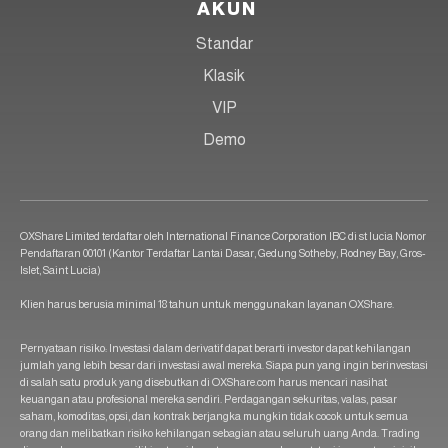
AKUN
Standar
Klasik
VIP
Demo
OXShare Limited terdaftar oleh International Finance Corporation IBC di st lucia Nomor
Pendaftaran 00101 (Kantor Terdaftar Lantai Dasar, Gedung Sotheby, Rodney Bay, Gros-
Islet, Saint Lucia)
Klien harus berusia minimal 18 tahun untuk menggunakan layanan OXShare.
Pernyataan risiko: Investasi dalam derivatif dapat berarti investor dapat kehilangan
jumlah yang lebih besar dari investasi awal mereka. Siapa pun yang ingin berinvestasi
di salah satu produk yang disebutkan di OXShare.com harus mencari nasihat
keuangan atau profesional mereka sendiri. Perdagangan sekuritas, valas, pasar
saham, komoditas, opsi, dan kontrak berjangka mungkin tidak cocok untuk semua
orang dan melibatkan risiko kehilangan sebagian atau seluruh uang Anda. Trading