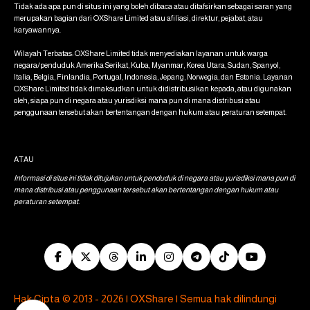
Tidak ada apa pun di situs ini yang boleh dibaca atau ditafsirkan sebagai saran yang
merupakan bagian dari OXShare Limited atau afiliasi, direktur, pejabat, atau
karyawannya.
Wilayah Terbatas: OXShare Limited tidak menyediakan layanan untuk warga
negara/penduduk Amerika Serikat, Kuba, Myanmar, Korea Utara, Sudan, Spanyol,
Italia, Belgia, Finlandia, Portugal, Indonesia, Jepang, Norwegia, dan Estonia. Layanan
OXShare Limited tidak dimaksudkan untuk didistribusikan kepada, atau digunakan
oleh, siapa pun di negara atau yurisdiksi mana pun di mana distribusi atau
penggunaan tersebut akan bertentangan dengan hukum atau peraturan setempat.
ATAU
Informasi di situs ini tidak ditujukan untuk penduduk di negara atau yurisdiksi mana pun di
mana distribusi atau penggunaan tersebut akan bertentangan dengan hukum atau
peraturan setempat.
Hak Cipta © 2013 - 2026 | OXShare | Semua hak dilindungi