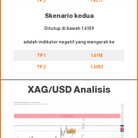
TP 2
1.6277
Skenario kedua
Ditutup di bawah 1,6189
adalah indikator negatif yang mengarah ke
TP 1
1.6118
TP 2
1.6053
XAG/USD
Analisis