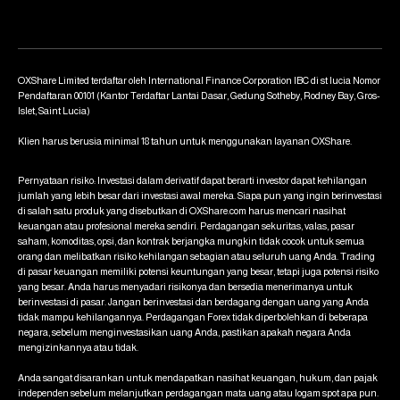
OXShare Limited terdaftar oleh International Finance Corporation IBC di st lucia Nomor
Pendaftaran 00101 (Kantor Terdaftar Lantai Dasar, Gedung Sotheby, Rodney Bay, Gros-
Islet, Saint Lucia)
Klien harus berusia minimal 18 tahun untuk menggunakan layanan OXShare.
Pernyataan risiko: Investasi dalam derivatif dapat berarti investor dapat kehilangan
jumlah yang lebih besar dari investasi awal mereka. Siapa pun yang ingin berinvestasi
di salah satu produk yang disebutkan di OXShare.com harus mencari nasihat
keuangan atau profesional mereka sendiri. Perdagangan sekuritas, valas, pasar
saham, komoditas, opsi, dan kontrak berjangka mungkin tidak cocok untuk semua
orang dan melibatkan risiko kehilangan sebagian atau seluruh uang Anda. Trading
di pasar keuangan memiliki potensi keuntungan yang besar, tetapi juga potensi risiko
yang besar. Anda harus menyadari risikonya dan bersedia menerimanya untuk
berinvestasi di pasar. Jangan berinvestasi dan berdagang dengan uang yang Anda
tidak mampu kehilangannya. Perdagangan Forex tidak diperbolehkan di beberapa
negara, sebelum menginvestasikan uang Anda, pastikan apakah negara Anda
mengizinkannya atau tidak.
Anda sangat disarankan untuk mendapatkan nasihat keuangan, hukum, dan pajak
independen sebelum melanjutkan perdagangan mata uang atau logam spot apa pun.