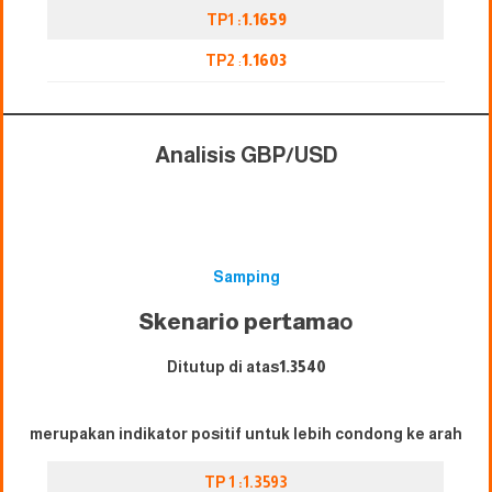
TP1 :
1.1659
TP2
:
1.1603
Analisis GBP/USD
Samping
Skenario pertama
o
Ditutup di atas
1.3540
merupakan indikator positif untuk lebih condong ke arah
TP 1 :1.3593