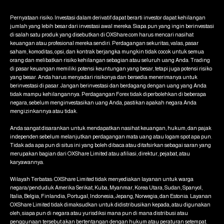
Pernyataan risiko: Investasi dalam derivatif dapat berarti investor dapat kehilangan
jumlah yang lebih besar dari investasi awal mereka. Siapa pun yang ingin berinvestasi
di salah satu produk yang disebutkan di OXShare.com harus mencari nasihat
keuangan atau profesional mereka sendiri. Perdagangan sekuritas, valas, pasar
saham, komoditas, opsi, dan kontrak berjangka mungkin tidak cocok untuk semua
orang dan melibatkan risiko kehilangan sebagian atau seluruh uang Anda. Trading
di pasar keuangan memiliki potensi keuntungan yang besar, tetapi juga potensi risiko
yang besar. Anda harus menyadari risikonya dan bersedia menerimanya untuk
berinvestasi di pasar. Jangan berinvestasi dan berdagang dengan uang yang Anda
tidak mampu kehilangannya. Perdagangan Forex tidak diperbolehkan di beberapa
negara, sebelum menginvestasikan uang Anda, pastikan apakah negara Anda
mengizinkannya atau tidak.
Anda sangat disarankan untuk mendapatkan nasihat keuangan, hukum, dan pajak
independen sebelum melanjutkan perdagangan mata uang atau logam spot apa pun.
Tidak ada apa pun di situs ini yang boleh dibaca atau ditafsirkan sebagai saran yang
merupakan bagian dari OXShare Limited atau afiliasi, direktur, pejabat, atau
karyawannya.
Wilayah Terbatas: OXShare Limited tidak menyediakan layanan untuk warga
negara/penduduk Amerika Serikat, Kuba, Myanmar, Korea Utara, Sudan, Spanyol,
Italia, Belgia, Finlandia, Portugal, Indonesia, Jepang, Norwegia, dan Estonia. Layanan
OXShare Limited tidak dimaksudkan untuk didistribusikan kepada, atau digunakan
oleh, siapa pun di negara atau yurisdiksi mana pun di mana distribusi atau
penggunaan tersebut akan bertentangan dengan hukum atau peraturan setempat.