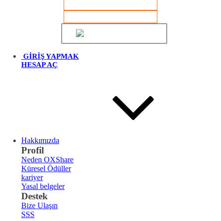
GİRİŞ YAPMAK
KAYIT OL
Türkçe
GİRİŞ YAPMAK
HESAP AÇ
Hakkımızda
Profil
Neden OXShare
Küresel Ödüller
kariyer
Yasal belgeler
Destek
Bize Ulaşın
SSS