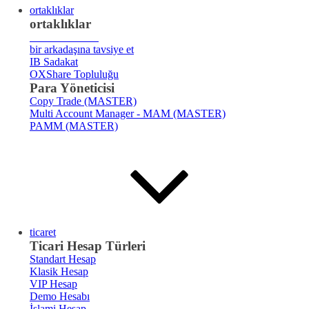
ortaklıklar
ortaklıklar
Broker
Tanıtımı
bir arkadaşına tavsiye et
IB Sadakat
OXShare Topluluğu
Para Yöneticisi
Copy Trade (MASTER)
Multi Account Manager - MAM (MASTER)
PAMM (MASTER)
ticaret
Ticari Hesap Türleri
Standart Hesap
Klasik Hesap
VIP Hesap
Demo Hesabı
İslami Hesap