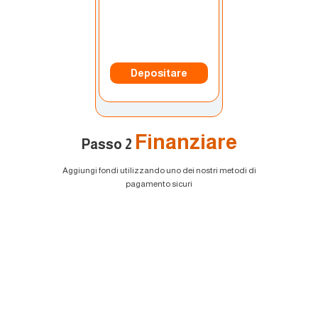
Metodo di deposito:
Trasferimento bancario
Depositare
Finanziare
Passo 2
Aggiungi fondi utilizzando uno dei nostri metodi di
pagamento sicuri
EURUSD
1.2184 1.2186
GBPUSD
1.4167 1.4169
USDJPY
109.35 109.38