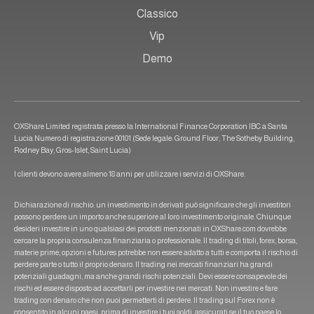
Classico
Vip
Demo
OXShare Limited registrata presso la International Finance Corporation IBC a Santa
Lucia Numero di registrazione 00101 (Sede legale: Ground Floor, The Sotheby Building,
Rodney Bay, Gros-Islet, Saint Lucia)
I clienti devono avere almeno 18 anni per utilizzare i servizi di OXShare.
Dichiarazione di rischio: un investimento in derivati può significare che gli investitori
possono perdere un importo anche superiore al loro investimento originale. Chiunque
desideri investire in uno qualsiasi dei prodotti menzionati in OXShare.com dovrebbe
cercare la propria consulenza finanziaria o professionale. Il trading di titoli, forex, borsa,
materie prime, opzioni e futures potrebbe non essere adatto a tutti e comporta il rischio di
perdere parte o tutto il proprio denaro. Il trading nei mercati finanziari ha grandi
potenziali guadagni, ma anche grandi rischi potenziali. Devi essere consapevole dei
rischi ed essere disposto ad accettarli per investire nei mercati. Non investire e fare
trading con denaro che non puoi permetterti di perdere. Il trading sul Forex non è
consentito in alcuni paesi, prima di investire i tuoi soldi, assicurati se il tuo paese lo