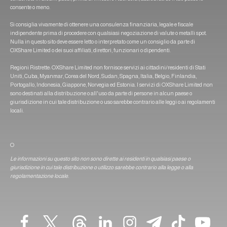
consente o meno.
Si consiglia vivamente di ottenere una consulenza finanziaria, legale e fiscale
indipendente prima di procedere con qualsiasi negoziazione di valute o metalli spot.
Nulla in questo sito deve essere letto o interpretato come un consiglio da parte di
OXShare Limited o dei suoi affiliati, direttori, funzionari o dipendenti.
Regioni Ristrette: OXShare Limited non fornisce servizi ai cittadini/residenti di Stati
Uniti, Cuba, Myanmar, Corea del Nord, Sudan, Spagna, Italia, Belgio, Finlandia,
Portogallo, Indonesia, Giappone, Norvegia ed Estonia. I servizi di OXShare Limited non
sono destinati alla distribuzione o all'uso da parte di persone in alcun paese o
giurisdizione in cui tale distribuzione o uso sarebbe contrario alle leggi o ai regolamenti
locali.
O
Le informazioni su questo sito non sono dirette ai residenti in qualsiasi paese o
giurisdizione in cui tale distribuzione o utilizzo sarebbe contrario alla legge o alla
regolamentazione locale.