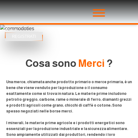
Merci commerciali
CON FIDUCIA
Scambia metalli preziosi, petrolio e
gas naturale
REGISTRATI
Cosa sono
Merci
?
Una merce, chiamata anche prodotto primario o merce primaria, è un
bene che viene venduto per la produzione o il consumo
esattamente come si trova in natura. Le materie prime includono
petrolio greggio, carbone, rame o minerale di ferro, diamanti grezzi
e prodotti agricoli come grano, chicchi di caffè o cotone; Sono
spesso negoziati nelle borse merci.
I minerali, le materie prime agricole e i prodotti energetici sono
essenziali per la produzione industriale e la sicurezza alimentare.
Sono ampiamente utilizzati dai produttori, rendendo i loro